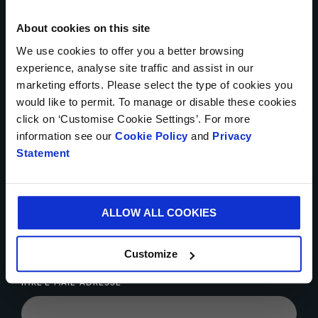
About cookies on this site
* Pflichtfelder
We use cookies to offer you a better browsing
IHR NAME*
experience, analyse site traffic and assist in our
marketing efforts. Please select the type of cookies you
would like to permit. To manage or disable these cookies
click on ‘Customise Cookie Settings’. For more
LAND*
information see our
Cookie Policy
and
Privacy
Statement
TELEFONNUMMER*
ALLOW ALL COOKIES
Customize
IHRE E-MAIL-ADRESSE*