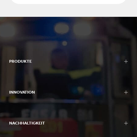
PRODUKTE
Verpackungen
Bag-in-Box-Verpackungen
INNOVATION
Displays
Verpackungsmaschinen
Unser Ansatz
Wellpappenrohpapier
F&E-Bereiche
Papier & Pappe
NACHHALTIGKEIT
F&E Centre
Recycling
Experience Centres