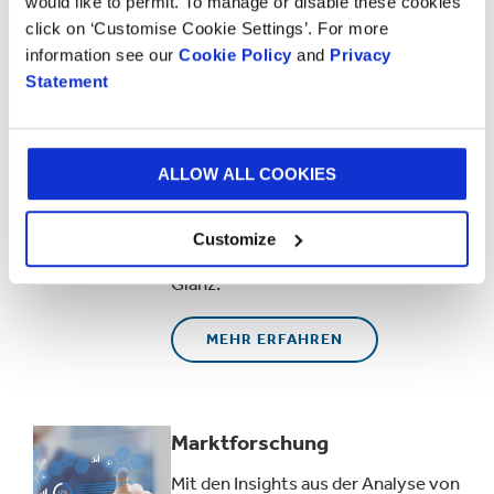
would like to permit. To manage or disable these cookies
Druckkompetenz
click on ‘Customise Cookie Settings’. For more
information see our
Cookie Policy
and
Privacy
Im Rahmen unserer Forschungen
Statement
untersuchen wir den
Zusammenhang zwischen Papier,
Druckfarben und Druckverfahren
und verbessern ständig die
ALLOW ALL COOKIES
Eigenschaften unserer Papiere für
den Druck, z. B.
Customize
Absorptionsfähigkeit, Glätte und
Glanz.
MEHR ERFAHREN
Marktforschung
Mit den Insights aus der Analyse von