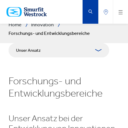
ZUM
HAUPTINHALT
SPRINGEN
Home
Innovation
Forschungs- und Entwicklungsbereiche
Unser Ansatz
F&E-Bereiche
Forschungs- und
F&E Centres
Entwicklungsbereiche
Experience Centres
Tools & Systeme
Unser Ansatz bei der
Fallstudien