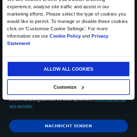
Daten Upload
experience, analyse site traffic and assist in our
marketing efforts. Please select the type of cookies you
would like to permit. To manage or disable these cookies
click on ‘Customise Cookie Settings’. For more
information see our
Cookie Policy
and
Privacy
Bis zu 5 Dateien können hochgeladen werden. Maximal (5MB)
Statement
pro Datei
Ja, ich möchte Updates von Smurfit Kappa erhalten und
akzeptiere den Inhalt der
Datenschutzerklärung
.
ALLOW ALL COOKIES
Sie können sich jederzeit über den Abmeldelink in der
Kommunikations-E-Mail abmelden.Sie haben jederzeit das
Customize
Recht, der Verarbeitung Ihrer personenbezogenen Daten zu
Direktmarketingzwecken zu widersprechen,
indem Sie sich an
uns wenden