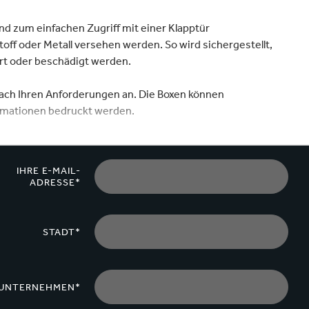
Verpackungen & Papierprodukte
nd zum einfachen Zugriff mit einer Klapptür
off oder Metall versehen werden. So wird sichergestellt,
ert oder beschädigt werden.
ach Ihren Anforderungen an. Die Boxen können
rmationen bedruckt werden.
her einfach anzuheben und zu tragen. Optionale Merkmale
ebrauchsfreundlichkeit weiter zu erhöhen.
IHRE E-MAIL-
ADRESSE*
STADT*
UNTERNEHMEN*