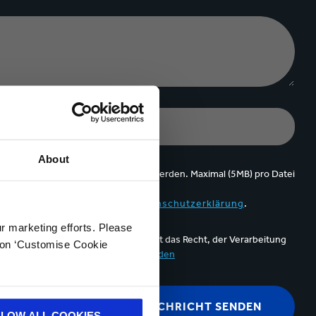
About
s zu 5 Dateien können hochgeladen werden. Maximal (5MB) pro Datei
 akzeptiere den Inhalt der
Datenschutzerklärung
.
ur marketing efforts. Please
-E-Mail abmelden.Sie haben jederzeit das Recht, der Verarbeitung
k on ‘Customise Cookie
rsprechen,
indem Sie sich an uns wenden
LLOW ALL COOKIES