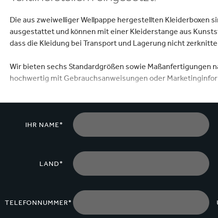
ielfalt
lektronik
Industrieprodukte
Die aus zweiwelliger Wellpappe hergestellten Kleiderboxen si
ausgestattet und können mit einer Kleiderstange aus Kunstst
dass die Kleidung bei Transport und Lagerung nicht zerknitt
Wir bieten sechs Standardgrößen sowie Maßanfertigungen n
hochwertig mit Gebrauchsanweisungen oder Marketinginfo
Kleiderboxen sind stabil, haltbar und dennoch leicht und da
wie Eingriffsöffnungen können hinzugefügt werden, um die G
IHR NAME*
LAND*
TELEFONNUMMER*