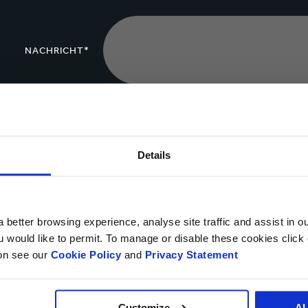
NACHRICHT*
Daten Upload
Details
Bi
Ja, ich möchte Updates von Smurfit Kappa erhalten und
 better browsing experience, analyse site traffic and assist in o
Sie können sich jederzeit über den Abmeldelink in der Kommunikations
ou would like to permit. To manage or disable these cookies clic
Ihrer personenbezogenen Daten zu Direktmarketingzwecken zu wide
ion see our
Cookie Policy
and
Privacy Statement
Customize
A