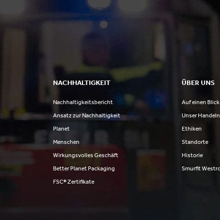
NACHHALTIGKEIT
ÜBER UNS
Nachhaltigkeitsbericht
Auf einen Blick
Ansatz zur Nachhaltigkeit
Unser Handel
Planet
Ethiken
Menschen
Standorte
Wirkungsvolles Geschäft
Historie
Better Planet Packaging
Smurfit Westr
FSC® Zertifikate