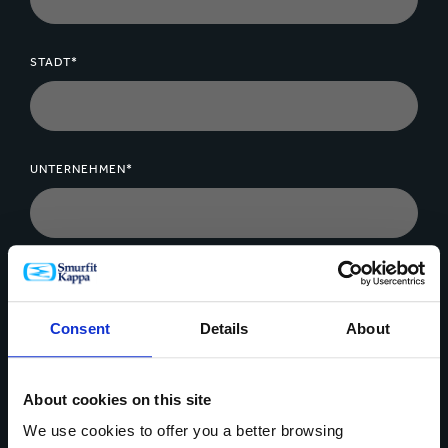
STADT*
UNTERNEHMEN*
NACHRICHT*
Consent
Details
About
About cookies on this site
We use cookies to offer you a better browsing
Daten Upload