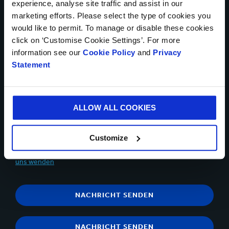
experience, analyse site traffic and assist in our
marketing efforts. Please select the type of cookies you
would like to permit. To manage or disable these cookies
click on ‘Customise Cookie Settings’. For more
Bis zu 5 Dateien können hochgeladen werden. Maximal (5MB)
information see our
Cookie Policy
and
Privacy
pro Datei
Statement
Ja, ich möchte Updates von Smurfit Kappa erhalten und
akzeptiere den Inhalt der
Datenschutzerklärung
.
ALLOW ALL COOKIES
Sie können sich jederzeit über den Abmeldelink in der
Kommunikations-E-Mail abmelden.Sie haben jederzeit das
Customize
Recht, der Verarbeitung Ihrer personenbezogenen Daten zu
Direktmarketingzwecken zu widersprechen,
indem Sie sich an
uns wenden