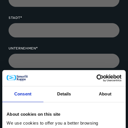
STADT*
UNTERNEHMEN*
NACHRICHT*
Consent
Details
About
About cookies on this site
We use cookies to offer you a better browsing
Daten Upload