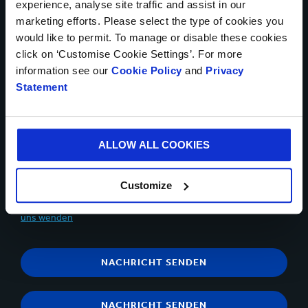
experience, analyse site traffic and assist in our
marketing efforts. Please select the type of cookies you
would like to permit. To manage or disable these cookies
click on ‘Customise Cookie Settings’. For more
Bis zu 5 Dateien können hochgeladen werden. Maximal (5MB)
information see our
Cookie Policy
and
Privacy
pro Datei
Statement
Ja, ich möchte Updates von Smurfit Kappa erhalten und
akzeptiere den Inhalt der
Datenschutzerklärung
.
ALLOW ALL COOKIES
Sie können sich jederzeit über den Abmeldelink in der
Kommunikations-E-Mail abmelden.Sie haben jederzeit das
Customize
Recht, der Verarbeitung Ihrer personenbezogenen Daten zu
Direktmarketingzwecken zu widersprechen,
indem Sie sich an
uns wenden