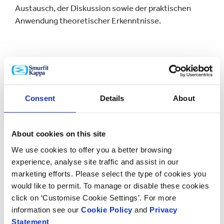
Austausch, der Diskussion sowie der praktischen
Anwendung theoretischer Erkenntnisse.
Bild: Die kommenden Themenwoche in der Übersicht
Sie möchten sich gerne zu unseren Thementagen
Anmelden oder interessieren sich für einen
Consent
Details
About
exklusiven Workshop für Sie und Ihr Team? Dann
melden Sie sich gerne direkt über unser
Kontaktformular bei unserem Experience Centre
About cookies on this site
Team.
We use cookies to offer you a better browsing
experience, analyse site traffic and assist in our
Derzeit betreiben wir Experience Centre in Hamburg
marketing efforts. Please select the type of cookies you
und in Neuss. Weitere Flächen entstehen noch dieses
would like to permit. To manage or disable these cookies
Jahr in Plattling (Bayern) und St. Leo-Rot (Baden-
click on ‘Customise Cookie Settings’. For more
Württemberg).
information see our
Cookie Policy
and
Privacy
Statement