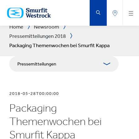
ZUM
HAUPTINHALT
SPRINGEN
Home
Newsroom
Pressemitteilungen 2018
Packaging Themenwochen bei Smurfit Kappa
Pressemitteilungen
Publikationen
2018-05-28T00:00:00
Medienarbeit
Packaging
Blog
Themenwochen bei
Smurfit Kappa