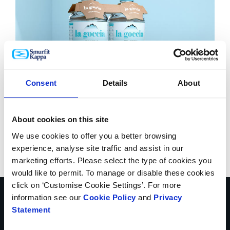
Consent
Details
About
About cookies on this site
We use cookies to offer you a better browsing
*Für eine bekannte Marke wurden Studien an 1200
experience, analyse site traffic and assist in our
Verbrauchern in ganz Europe durchgeführt.
marketing efforts. Please select the type of cookies you
would like to permit. To manage or disable these cookies
click on ‘Customise Cookie Settings’. For more
Kontaktieren Sie uns
information see our
Cookie Policy
and
Privacy
Statement
* Pflichtfelder