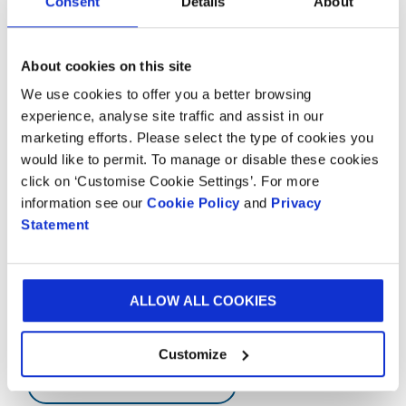
Consent
Details
About
die Basis für kontinuierliche Innovationen,
einheitliche Effizienzsteigerungen und
Optimierungen, die am Markt einzigartig sind. Unser
About cookies on this site
Ansatz verschafft Ihnen als Kunde
Wettbewerbsvorteile durch zweckmäßige und
We use cookies to offer you a better browsing
innovative Verpackungslösungen.
experience, analyse site traffic and assist in our
marketing efforts. Please select the type of cookies you
would like to permit. To manage or disable these cookies
click on ‘Customise Cookie Settings’. For more
Möchten Sie mehr erfahren?
information see our
Cookie Policy
and
Privacy
Statement
Wir würden uns freuen, von Ihnen zu hören,
unabhängig davon, ob Sie an einem Besuch eines
unserer Experience Centres interessiert sind, um
Anregungen zu erhalten, oder ein kurzes Gespräch mit
ALLOW ALL COOKIES
einem unserer Experten wünschen.
Customize
KONTAKT AUFNEHMEN