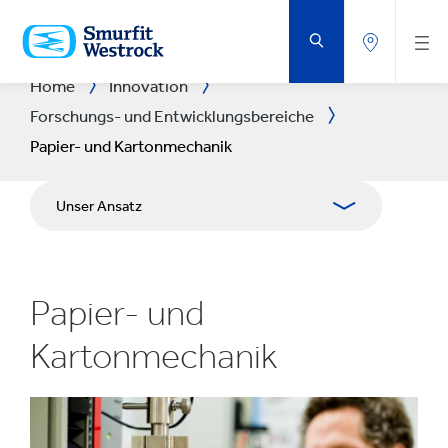
ZUM
HAUPTINHALT
SPRINGEN
Home
Innovation
Forschungs- und Entwicklungsbereiche
Papier- und Kartonmechanik
Unser Ansatz
F&E-Bereiche
Papier- und
F&E Centres
Kartonmechanik
Experience Centres
Tools & Systeme