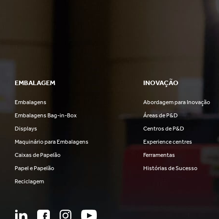
EMBALAGEM
INOVAÇÃO
Embalagens
Abordagem para Inovação
Embalagens Bag-in-Box
Áreas de P&D
Displays
Centros de P&D
Maquinário para Embalagens
Experience centres
Caixas de Papelão
Ferramentas
Papel e Papelão
Histórias de Sucesso
Reciclagem