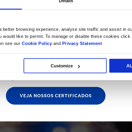
Details
Papel
Nossas fábricas de papel são 100% certificadas de acordo 
 better browsing experience, analyse site traffic and assist in o
ou would like to permit. To manage or disable these cookies clic
Gerenciamento de florestas e plantaç
ion see our
Cookie Policy
and
Privacy Statement
Todas as plantações florestais da Smurfit Westrock estão lo
Customize
A
das quais o Brasil e a Colômbia representam mais de 99%. 
os padrões FSC e/ou PEFC.
VEJA NOSSOS CERTIFICADOS