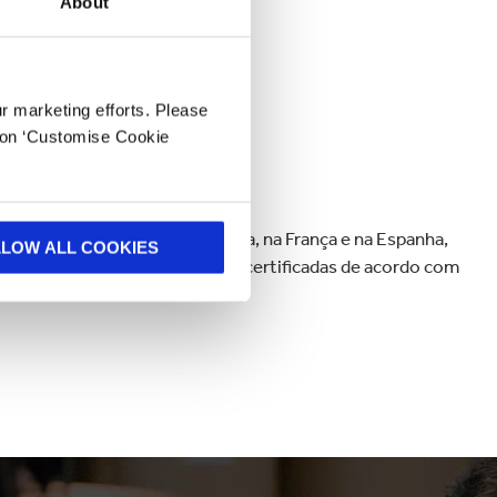
About
com o FSC, PEFC e/ou SFI
ur marketing efforts. Please
k on ‘Customise Cookie
ões
calizadas no Brasil, na Colômbia, na França e na Espanha,
LLOW ALL COOKIES
Todas as nossas plantações são certificadas de acordo com