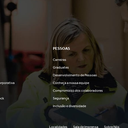
PESSOAS
Carreiras
s
Graduates
Desenvolvimento de Pessoas
rporativa
Conheça a nossa equipe
Compromisso dos colaboradores
ock
Segurança
Inclusão e diversidade
Localidades
Sala de Imprensa
Sobre Nós