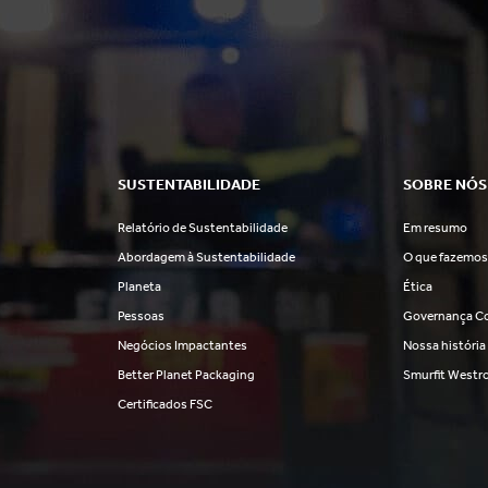
SUSTENTABILIDADE
SOBRE NÓS
Relatório de Sustentabilidade
Em resumo
Abordagem à Sustentabilidade
O que fazemo
Planeta
Ética
Pessoas
Governança Co
Negócios Impactantes
Nossa história
Better Planet Packaging
Smurfit Westr
Certificados FSC