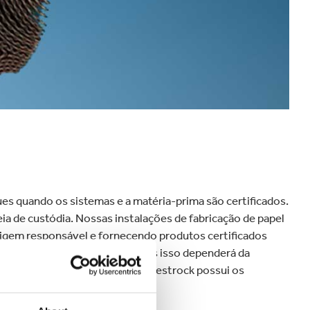
velocidade globalmente.
s quando os sistemas e a matéria-prima são certificados.
a de custódia. Nossas instalações de fabricação de papel
origem responsável e fornecendo produtos certificados
 o padrão, mas em outras regiões isso dependerá da
 demanda do cliente. A Smurfit Westrock possui os
s clientes.