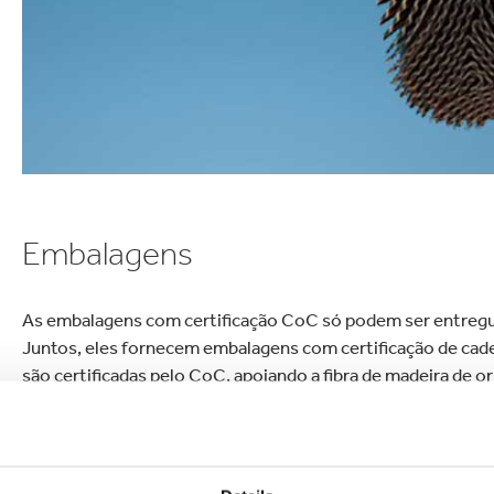
letrônicos
Limpeza doméstica
s FSC
Embalagens
As embalagens com certificação CoC só podem ser entregue
Juntos, eles fornecem embalagens com certificação de cadei
são certificadas pelo CoC, apoiando a fibra de madeira de 
quando solicitados pelos clientes. Em alguns locais, esse é
disponibilidade de matéria-prima certificada, do custo e da
sistemas necessários para atender às necessidades de nosso