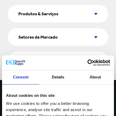
Produtos
&
Produtos & Serviços
Serviços
Setores
de
Setores de Mercado
Mercado
País
País
Consent
Details
About
Entre em contato hoje
About cookies on this site
* Campos Obrigatórios
We use cookies to offer you a better browsing
experience, analyse site traffic and assist in our
O SEU NOME*
marketing efforts. Please select the type of cookies you