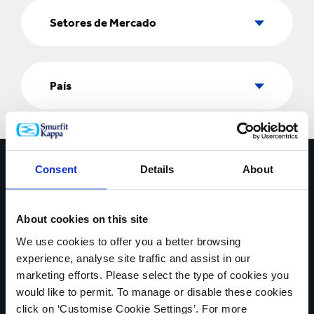
Setores
de
Setores de Mercado
Mercado
País
País
Entre em contato hoje
Consent
Details
About
* Campos Obrigatórios
About cookies on this site
O SEU NOME*
We use cookies to offer you a better browsing
experience, analyse site traffic and assist in our
marketing efforts. Please select the type of cookies you
would like to permit. To manage or disable these cookies
PAÍS*
click on ‘Customise Cookie Settings’. For more