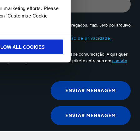
ur marketing efforts. Please
k on ‘Customise Cookie
Até 5 arquivos podem ser carregados. Máx. 5Mb por arquivo
 e aceito o conteúdo da
declaração de privacidade.
LLOW ALL COOKIES
k para cancelar a assinatura no e-mail de comunicação. A qualquer
os pessoais para efeito de marketing direto entrando em
contato