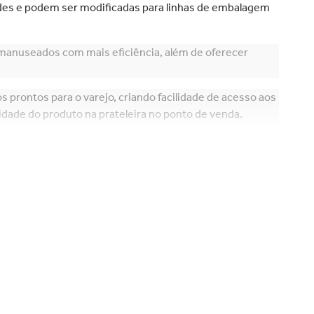
des e podem ser modificadas para linhas de embalagem
manuseados com mais eficiência, além de oferecer
 prontos para o varejo, criando facilidade de acesso aos
idade do produto na prateleira no ponto de venda.
os específicos de uma cadeia de fornecimento, por ex.
como a umidade.
de bandeja que permitem a montagem eficiente de