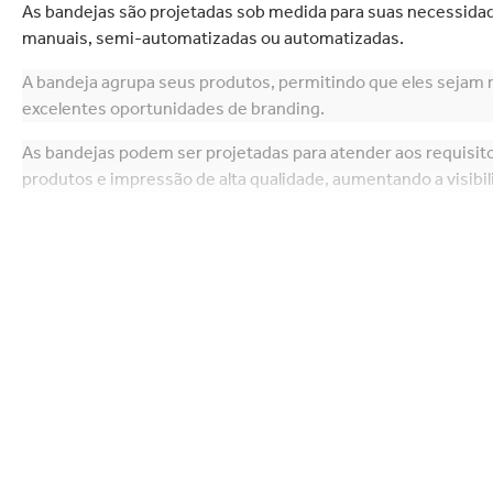
letrônicos
Limpeza doméstica
As bandejas são projetadas sob medida para suas necessida
s FSC
manuais, semi-automatizadas ou automatizadas.
A bandeja agrupa seus produtos, permitindo que eles sejam 
excelentes oportunidades de branding.
As bandejas podem ser projetadas para atender aos requisitos
produtos e impressão de alta qualidade, aumentando a visibil
Várias variações de bandejas estão disponíveis para requisit
bandejas que combatem mudanças extremas no ambiente, 
Além da embalagem, também podemos fornecer montadores 
bandejas em seu próprio local.