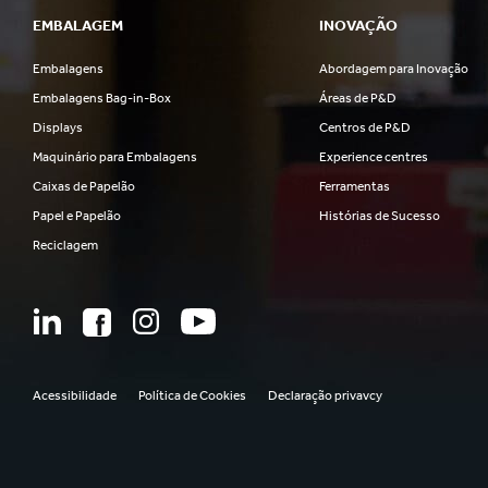
EMBALAGEM
INOVAÇÃO
Embalagens
Abordagem para Inovação
Embalagens Bag-in-Box
Áreas de P&D
Displays
Centros de P&D
Maquinário para Embalagens
Experience centres
Caixas de Papelão
Ferramentas
Papel e Papelão
Histórias de Sucesso
Reciclagem
Acessibilidade
Política de Cookies
Declaração privavcy