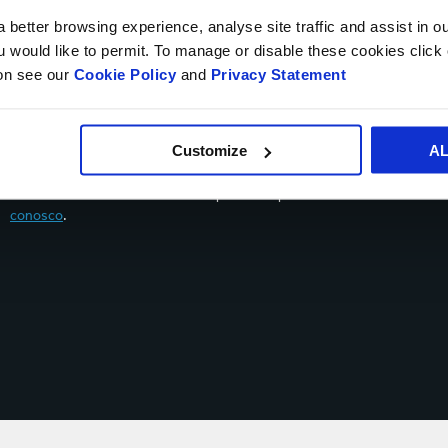
Upload de
arquivos
 better browsing experience, analyse site traffic and assist in o
ou would like to permit. To manage or disable these cookies clic
ion see our
Cookie Policy
and
Privacy Statement
Sim, gostaria de receber atualizações da Smurfit Kappa
Customize
A
Você pode cancelar a assinatura em qualquer momento, utilizando o lin
momento você tem o direito de opor-se ao processamento de seus dad
conosco
.