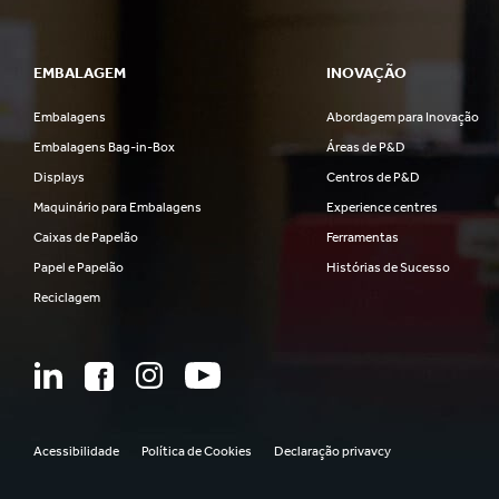
EMBALAGEM
INOVAÇÃO
Embalagens
Abordagem para Inovação
Embalagens Bag-in-Box
Áreas de P&D
Displays
Centros de P&D
Maquinário para Embalagens
Experience centres
Caixas de Papelão
Ferramentas
Papel e Papelão
Histórias de Sucesso
Reciclagem
Acessibilidade
Política de Cookies
Declaração privavcy