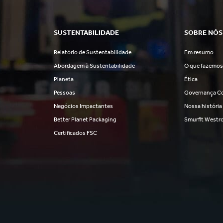
SUSTENTABILIDADE
SOBRE NÓS
Relatório de Sustentabilidade
Em resumo
Abordagem à Sustentabilidade
O que fazemo
Planeta
Ética
Pessoas
Governança Co
Negócios Impactantes
Nossa história
Better Planet Packaging
Smurfit Westr
Certificados FSC