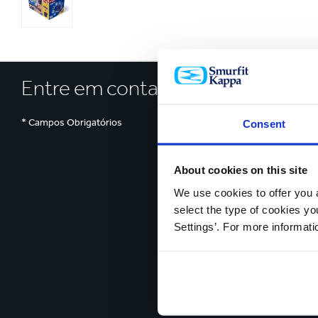
Entre em contato hoje
* Campos Obrigatórios
Consent
About cookies on this site
We use cookies to offer you a
select the type of cookies y
Settings’. For more informat