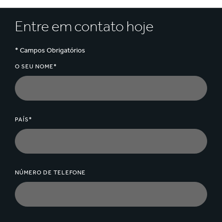
The content of all supplies meet the definitions and the
descriptions given in the CEPI EN643 standard.
Entre em contato hoje
* Campos Obrigatórios
O SEU NOME*
PAÍS*
NÚMERO DE TELEFONE