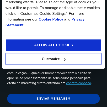
marketing efforts. Please select the type of cookies you
would like to permit. To manage or disable these cookies
Upload de arquivos
click on ‘Customise Cookie Settings’. For more
information see our
Cookie Policy
and
Privacy
Statement
Até 5 arquivos podem ser carregados. Máx. 5Mb por arquivo
ALLOW ALL COOKIES
Sim, gostaria de receber atualizações da Smurfit Kappa
e aceito o conteúdo da
declaração de privacidade.
Customize
Você pode cancelar a assinatura em qualquer momento,
utilizando o link para cancelar a assinatura no e-mail de
comunicação. A qualquer momento você tem o direito de
opor-se ao processamento de seus dados pessoais para
efeito de marketing direto entrando em
contato conosco
.