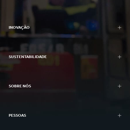
Embalagens
Embalagens Bag-in-Box
INOVAÇÃO
Displays
Maquinário para Embalagens
Abordagem para Inovação
Caixas de Papelão
Áreas de P&D
Papel e Papelão
SUSTENTABILIDADE
Centros de P&D
Reciclagem
Experience centres
Relatório de Sustentabilidade
Ferramentas
Abordagem à Sustentabilidade
Histórias de Sucesso
SOBRE NÓS
Planeta
Pessoas
Em resumo
Negócios Impactantes
O que fazemos
Better Planet Packaging
PESSOAS
Ética
Certificados FSC
Governança Corporativa