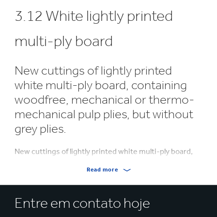
3.12 White lightly printed
multi-ply board
New cuttings of lightly printed
white multi-ply board, containing
woodfree, mechanical or thermo-
mechanical pulp plies, but without
grey plies.
New cuttings of lightly printed white multi-ply board,
containing woodfree, mechanical or thermo-
Read more
mechanical pulp plies, but without grey plies.
This category normally consists 100% PRE-CONSUMER
Entre em contato hoje
MATERIAL according to FSC® STD 40.007.