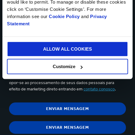
would like to permit. To manage or disable these cookies
click on ‘Customise Cookie Settings’. For more
information see our
Cookie Policy
and
Privacy
Statement
Até 5 arquivos podem ser carregados. Máx. 5Mb por arquivo
Sim, gostaria de receber atualizações da Smurfit Kappa
ALLOW ALL COOKIES
e aceito o conteúdo da
declaração de privacidade.
Você pode cancelar a assinatura em qualquer momento,
Customize
utilizando o link para cancelar a assinatura no e-mail de
comunicação. A qualquer momento você tem o direito de
opor-se ao processamento de seus dados pessoais para
efeito de marketing direto entrando em
contato conosco
.