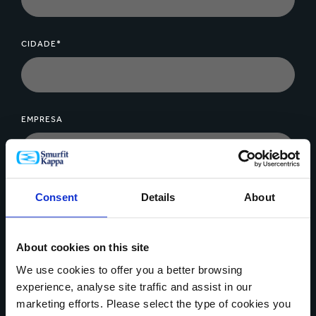
disponíveis para otimizar a proteção e o desempenho.
O design da embalagem, em combinação com a
CIDADE*
seleção dos tipos e materiais mais adequados,
garantirá que seus produtos cheguem ao destino em
ótimas condições.
EMPRESA
MENSAGEM*
Consent
Details
About
About cookies on this site
We use cookies to offer you a better browsing
experience, analyse site traffic and assist in our
marketing efforts. Please select the type of cookies you
Upload de arquivos