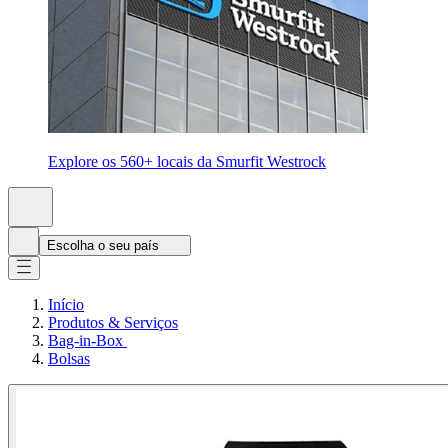
Explore os 560+ locais da Smurfit Westrock
Escolha o seu país
Início
Produtos & Serviços
Bag-in-Box
Bolsas