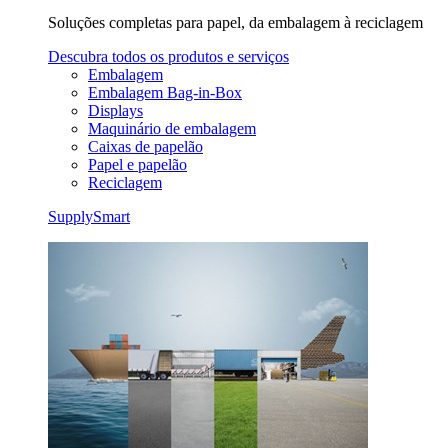
Soluções completas para papel, da embalagem à reciclagem
Descubra todos os produtos e serviços
Embalagem
Embalagem Bag-in-Box
Displays
Maquinário de embalagem
Caixas de papelão
Papel e papelão
Reciclagem
SupplySmart