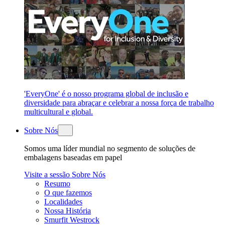
'EveryOne' é o nosso programa global de inclusão e
diversidade para abraçar e celebrar a nossa força de trabalho
multicultural e global.
Sobre Nós
Somos uma líder mundial no segmento de soluções de
embalagens baseadas em papel
Visite a sessão Sobre Nós
Resumo
O que fazemos
Localidades
Nossa História
Smurfit Westrock