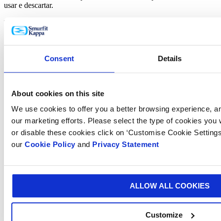
usar e descartar.
Também fornecemos máquinas de envase semiautomáticas e
automáticas, oferecendo uma solução totalmente integrada para
Pouch-Up®.
Consent
Details
Read more
Quais são as características de Bolsas?
About cookies on this site
Disponível em vários tamanhos, formatos e impressões
We use cookies to offer you a better browsing experience, ana
Reforço simples ou duplo: 1L, 1,5L, 1,75L e 3L
Torneira compacta Vitop® à prova de adulteração projetada
our marketing efforts. Please select the type of cookies you
para reduzir bastante a permeação de oxigênio
or disable these cookies click on ‘Customise Cookie Settings
Impressão de alta qualidade para promover o seu produto e
our
Cookie Policy
and
Privacy Statement
marca
Quais são os benefícios de Bolsas?
ALLOW ALL COOKIES
Longa vida útil: preservação do frescor e qualidade do
produto por várias semanas após a abertura
User friendly: fácil de transportar, usar e armazenar
Otimização logística: economia no transporte e
Customize