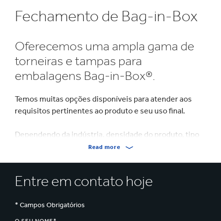
Fechamento de Bag-in-Box
Oferecemos uma ampla gama de
torneiras e tampas para
embalagens Bag-in-Box®.
Temos muitas opções disponíveis para atender aos
requisitos pertinentes ao produto e seu uso final.
Dependendo da indústria, densidade do produto, tipo
de recheio; limpa, asséptica ou quente, e outras
Read more
especificações de liberação do produto, fornecemos a
solução perfeita adaptada ao seu projeto.
Entre em contato hoje
* Campos Obrigatórios