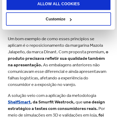
Mazola Jalapeño: embalagem
ALLOW ALL COOKIES
estratégica para conquistar o
Customize
consumidor no ponto de venda
Um bom exemplo de como esses princípios se
aplicam é o reposicionamento da margarina Mazola
Jalapeño, da marca Dinant. Com proposta premium,
o
produto precisava refletir sua qualidade também
na apresentação.
As embalagens anteriores não
comunicavam esse diferencial e ainda apresentavam
falhas logísticas, afetando a experiência do
consumidor e a exposição no varejo.
A solução veio com a aplicação da metodologia
ShelfSmart
, da Smurfit Westrock,
que
une design
estratégico a testes com consumidores reais.
Por
meio de simulações em 3D e validações em loja,
foi