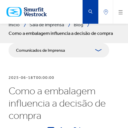
IR
PARA
O
CONTEÚDO
PRINCIPAL
Início
Sala de Imprensa
Blog
Como a embalagem influencia a decisão de compra
Comunicados de Imprensa
Blogs
2025-06-18T00:00:00
Publicações
Como a embalagem
Recursos de mídia
influencia a decisão de
compra