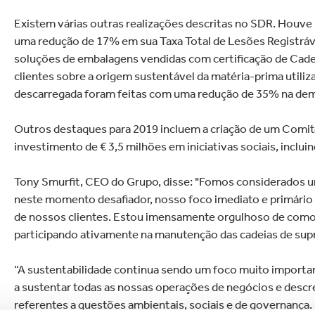
Existem várias outras realizações descritas no SDR. Houve
uma redução de 17% em sua Taxa Total de Lesões Registrá
soluções de embalagens vendidas com certificação de Cadeia
clientes sobre a origem sustentável da matéria-prima utiliz
descarregada foram feitas com uma redução de 35% na dema
Outros destaques para 2019 incluem a criação de um Comi
investimento de € 3,5 milhões em iniciativas sociais, inclui
Tony Smurfit, CEO do Grupo, disse: "Fomos considerados um
neste momento desafiador, nosso foco imediato e primário 
de nossos clientes. Estou imensamente orgulhoso de como 
participando ativamente na manutenção das cadeias de supr
“A sustentabilidade continua sendo um foco muito importan
a sustentar todas as nossas operações de negócios e desc
referentes a questões ambientais, sociais e de governança. 