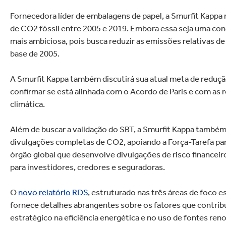
letrônicos
Limpeza doméstica
s FSC
Fornecedora líder de embalagens de papel, a Smurfit Kappa
de CO2 fóssil entre 2005 e 2019. Embora essa seja uma con
mais ambiciosa, pois busca reduzir as emissões relativas 
base de 2005.
A Smurfit Kappa também discutirá sua atual meta de reduçã
confirmar se está alinhada com o Acordo de Paris e com as
climática.
Além de buscar a validação do SBT, a Smurfit Kappa também
divulgações completas de CO2, apoiando a Força-Tarefa par
órgão global que desenvolve divulgações de risco financeir
para investidores, credores e seguradoras.
O
novo relatório RDS
, estruturado nas três áreas de foco 
fornece detalhes abrangentes sobre os fatores que contrib
estratégico na eficiência energética e no uso de fontes re