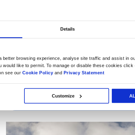
Steven Stoffer, vice-presidente de desenvolvimento do gr
incertos, continuaremos focados em nossa oferta de susten
onde pudermos fazer uma diferença tangível, especialmen
Details
“Para a Smurfit Kappa, a sustentabilidade é mais do que mit
ambiental de nossas operações; o
Relatório de Desenvolvi
usando nossa escala, experiência e conhecimento para ajud
 better browsing experience, analyse site traffic and assist in o
globais, incluindo inclusão e diversidade, segurança e direi
ou would like to permit. To manage or disable these cookies clic
ion see our
Cookie Policy
and
Privacy Statement
* A iniciativa SBT nasceu de uma colaboração entre o Pact
(WRI).
Customize
A
FAÇA O DOWNLOAD DO NOSSO RDS EM PDF