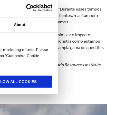
upo Smurfit Kappa, acrescentou: “Durante esses tempos
tabilidade, não apenas para os clientes, mas também
te nas comunidades em que operamos.
About
igar as mudanças climáticas e minimizar o impacto
mento Sustentável
também demonstra como estamos
ar a fornecer soluções para uma ampla gama de questões
ur marketing efforts. Please
tos humanos. ”
k on ‘Customise Cookie
o Global da ONU, WWF, CPD e World Resources Institute
LLOW ALL COOKIES