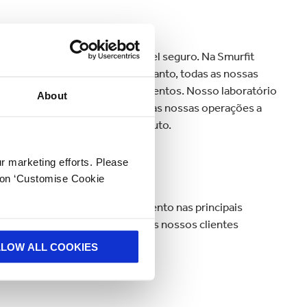
ça com os fundamentos do papel seguro. Na Smurfit
lagens são controladas e, portanto, todas as nossas
 higiene para embalagens de alimentos. Nosso laboratório
About
 de políticas para ajudar todas as nossas operações a
lamentos de segurança do produto.
ur marketing efforts. Please
k on ‘Customise Cookie
F), juntamente com o envolvimento nas principais
s, mantém a Smurfit Kappa e os nossos clientes
LLOW ALL COOKIES