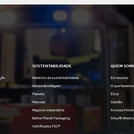
SUSTENTABILIDADE
QUEM SOM
ção
Relatório de sustentabilidade
Em resumo
Nossa abordagem
O que fazemo
Planeta
Ética
Pessoas
Gestão
Negócio impactante
A nossa Histór
Better Planet Packaging
Smurfit Westr
Certificados FSC®