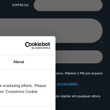
EMPRESA
About
Só pode fazer upload até 5 arquivos. Máximo 5 Mb por arquivo
t Kappa e aceito a sua
política de privacidade
.
ur marketing efforts. Please
k on ‘Customise Cookie
o no e-mail informativo. Tem o direito de objetar em qualquer altura
direto,
contactando-nos.