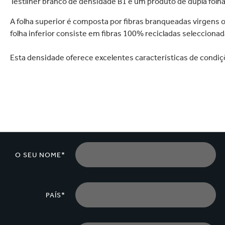
Testliner branco de densidade B1 é um produto de dupla folha
lectrónica
Drogaria e Limpeza Do
A folha superior é composta por fibras branqueadas virgens ou
folha inferior consiste em fibras 100% recicladas seleccionad
Esta densidade oferece excelentes características de condi
O SEU NOME*
PAÍS*