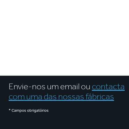
E
Envie-nos um email ou
contacta
com uma das nossas fábricas
* Campos obrigatórios