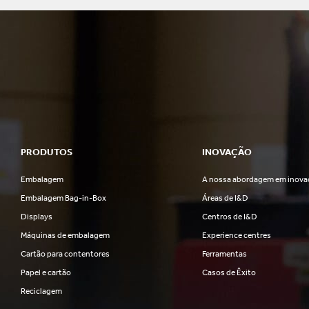
PRODUTOS
INOVAÇÃO
Embalagem
A nossa abordagem em inova
Embalagem Bag-in-Box
Áreas de I&D
Displays
Centros de I&D
Máquinas de embalagem
Experience centres
Cartão para contentores
Ferramentas
Papel e cartão
Casos de Êxito
Reciclagem