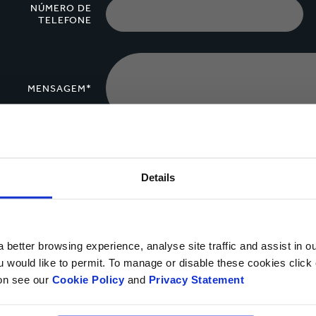
NÚMERO DE
TELEFONE
MENSAGEM*
Upload de
arquivo
Details
Sim, desejo receber informações atualizadas da Smurfi
 better browsing experience, analyse site traffic and assist in o
ou would like to permit. To manage or disable these cookies clic
Pode anular a subscrição em qualquer altura, utilizando o link destinad
ion see our
Cookie Policy
and
Privacy Statement
ao processamento dos seus dados pessoais para efeitos de marketing 