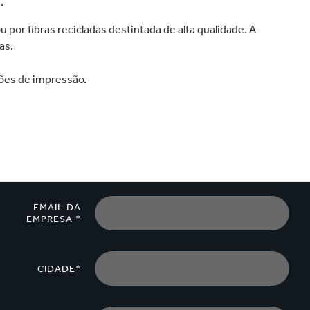
grande velocidade em todo o
.
méstica
Automóvel
mundo.
 por fibras recicladas destintada de alta qualidade. A
as.
ções de impressão.
EMAIL DA
EMPRESA *
CIDADE*