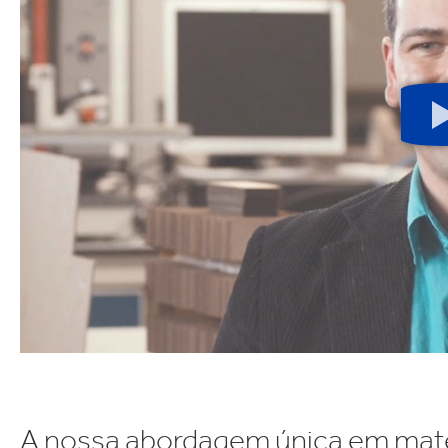
lectrónica
Drogaria e Limpeza Do
A nossa abordagem única em maté