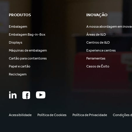
PRODUTOS
INOVAÇÃO
Embalagem
A nossa abordagem em inova
Embalagem Bag-in-Box
Áreas de I&D
Displays
Centros de I&D
Máquinas de embalagem
Experience centres
Cartão para contentores
Ferramentas
Papel e cartão
Casos de Êxito
Reciclagem
Acessibilidade
Política de Cookies
Política de Privacidade
Condições d