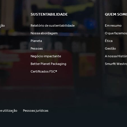
SUSTENTABILIDADE
QUEM SOM
ção
Relatório de sustentabilidade
Em resumo
Nossa abordagem
O que fazemo
Planeta
Ética
Pessoas
Gestão
Negócio impactante
A nossa Histór
Better Planet Packaging
Smurfit Westr
Certificados FSC®
e utilização
Pessoas jurídicas