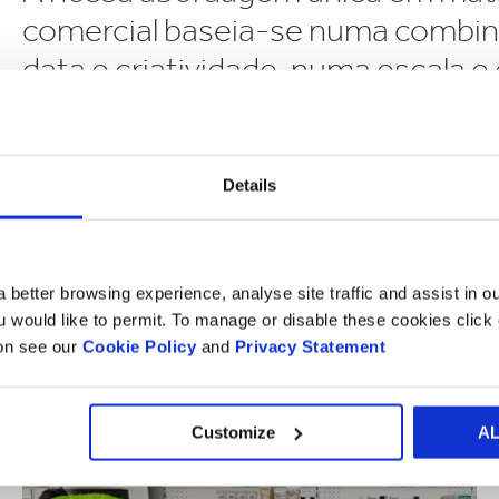
comercial baseia-se numa combinaç
data e criatividade, numa escala
vistas no setor.
São recolhidos e desenvolvidos pontos de vista dentro de
Details
brilhantes e inovadoras. Estas mentes brilhantes estão liga
em 36 países e 355 localizações. Este sistema de inovação c
intervenientes internos e externos, através dos nossos mai
locais de soluções (nossos Customer Rooms).
 better browsing experience, analyse site traffic and assist in o
ou would like to permit. To manage or disable these cookies clic
Parcerias
ion see our
Cookie Policy
and
Privacy Statement
Para inspirar a nossa rede de inovação, estabelecemos uma 
melhores mentes e trabalhando em conjunto com parceiros
Customize
A