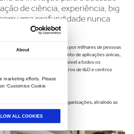
ão de ciência, experiência, big
 e com uma profundidade nunca
 uma rede de inovação composta por milhares de pessoas
About
das entre si através de um conjunto de aplicações únicas,
oletivo é gerido e tornado acessível a todos os
s de 25 Experience Centre, centros de I&D e centros
ur marketing efforts. Please
k on ‘Customise Cookie
parceria com universidades e organizações, atraindo as
 de cadeias de fornecimento.
LLOW ALL COOKIES