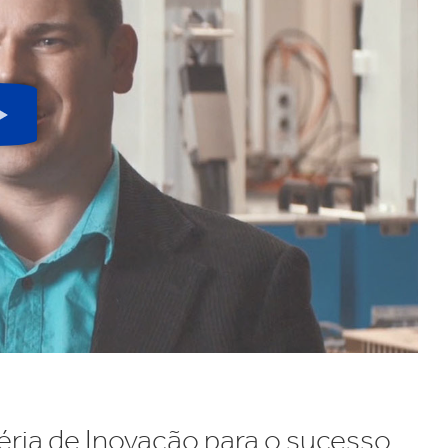
grande velocidade em todo o
méstica
Automóvel
mundo.
Botão
de
reprodução
ria de Inovação para o sucesso