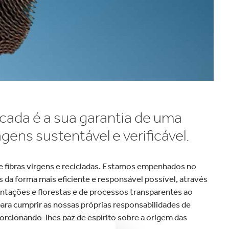
grande velocidade em todo o
méstica
Automóvel
mundo.
icada é a sua garantia de uma
ens sustentável e verificável.
e fibras virgens e recicladas. Estamos empenhados no
 da forma mais eficiente e responsável possível, através
antações e florestas e de processos transparentes ao
ara cumprir as nossas próprias responsabilidades de
orcionando-lhes paz de espírito sobre a origem das