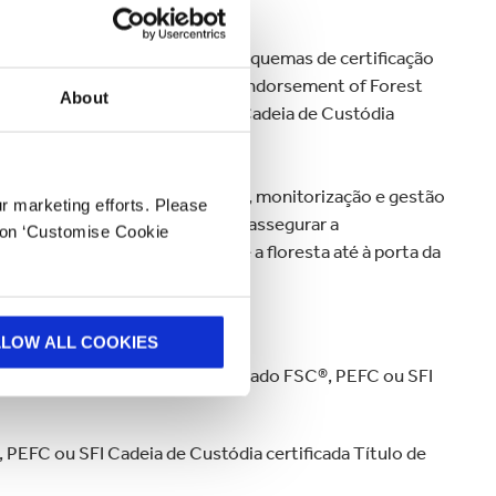
icipação voluntária em três esquemas de certificação
cil (FSC®), o Programme for the Endorsement of Forest
About
I) - e um sistema abrangente de Cadeia de Custódia
as rigorosas de aprovisionamento, monitorização e gestão
ur marketing efforts. Please
adrões, significa que podemos assegurar a
k on ‘Customise Cookie
mbalagens, literalmente desde a floresta até à porta da
sos:
LLOW ALL COOKIES
oluções de embalagem é certificado FSC®, PEFC ou SFI
PEFC ou SFI Cadeia de Custódia certificada Título de