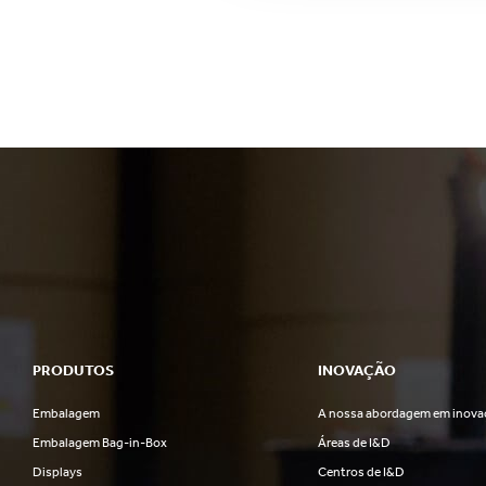
PRODUTOS
INOVAÇÃO
Embalagem
A nossa abordagem em inova
Embalagem Bag-in-Box
Áreas de I&D
Displays
Centros de I&D