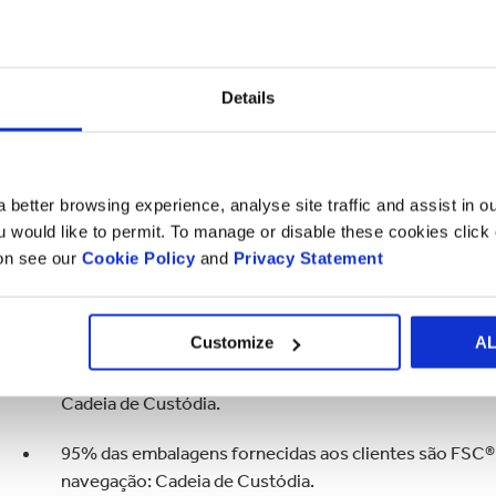
embalagens de papel que utilizam.
Colocamos o nosso compromisso em prática através da part
florestal líderes da indústria - o Forest Stewardship Coun
Details
Certification (PEFC) e a Sustainable Forestry Initiative (SF
certificada da cadeia de fornecimento.
Esta abordagem verificada por terceiros, que inclui prátic
 better browsing experience, analyse site traffic and assist in o
de riscos, e mantém os nossos fornecedores nos mesmos p
ou would like to permit. To manage or disable these cookies clic
sustentabilidade em cada fase do processo de produção de e
ion see our
Cookie Policy
and
Privacy Statement
fábrica ou da loja.
Também nos permite cumprir os nossos fortes compromis
Customize
A
100% do papel produzido e fornecido para as nossas s
Cadeia de Custódia.
95% das embalagens fornecidas aos clientes são FSC®, 
navegação: Cadeia de Custódia.