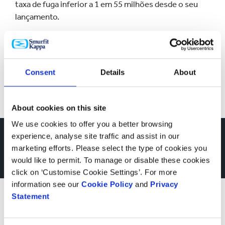
taxa de fuga inferior a 1 em 55 milhões desde o seu
lançamento.
VER TODOS
Consent
Details
About
About cookies on this site
We use cookies to offer you a better browsing
experience, analyse site traffic and assist in our
Veja como nossas
marketing efforts. Please select the type of cookies you
would like to permit. To manage or disable these cookies
soluções Bag-in-Box
click on ‘Customise Cookie Settings’. For more
ajudaram outras
information see our
Cookie Policy
and
Privacy
Statement
empresas