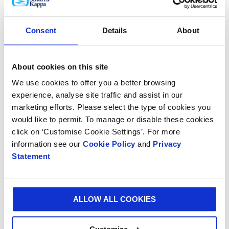
ponto A para o ponto B.
Consent
Details
About
About cookies on this site
We use cookies to offer you a better browsing
experience, analyse site traffic and assist in our
marketing efforts. Please select the type of cookies you
would like to permit. To manage or disable these cookies
click on ‘Customise Cookie Settings’. For more
information see our
Cookie Policy
and
Privacy
Seis aspetos chave para a embalagem
Statement
eCommerce das caixas de subscrição
Ao conceber o packaging eCommerce para as suas
ALLOW ALL COOKIES
caixas de subscrição, há algumas coisas a ter em
mente: