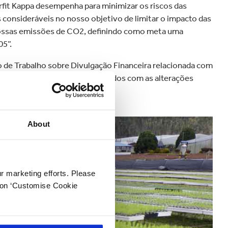
rfit Kappa desempenha para minimizar os riscos das
consideráveis no nosso objetivo de limitar o impacto das
 nossas emissões de CO2, definindo como meta uma
05”.
de Trabalho sobre Divulgação Financeira relacionada com
 os riscos financeiros relacionados com as alterações
res e seguradoras.
About
ur marketing efforts. Please
k on ‘Customise Cookie