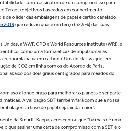
grande velocidade em todo o
tentabilidade, com a assinatura de um compromisso para
méstica
Automóvel
mundo.
ased Target (objetivos baseados em conhecimento
is de o líder das embalagens de papel e cartão canelado
de 2019
que reduziu quase um terço (32,9%) das suas
s Unidas, a WWF, CPD e World Resources Institute (WRI), e
ientífico, como uma forma eficaz de impulsionar as
a economia baixa em carbono. Uma iniciativa que, em
edução de CO2 em linha com os do Acordo de Paris,
global abaixo dos dois graus centígrados para meados do
misso a longo prazo para melhorar o planeta e ser parte
climáticas. A validação SBT também fará com que a nossa
embalagens à base de papel seja ainda maior”.
imento da Smurfit Kappa, acrescentou que “há mais de uma
pelo que assinar uma carta de compromisso com a SBT é o