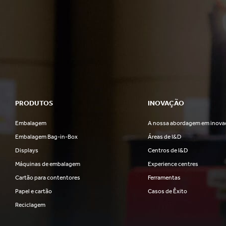
PRODUTOS
INOVAÇÃO
Embalagem
A nossa abordagem em inova
Embalagem Bag-in-Box
Áreas de I&D
Displays
Centros de I&D
Máquinas de embalagem
Experience centres
Cartão para contentores
Ferramentas
Papel e cartão
Casos de Êxito
Reciclagem