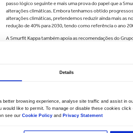
passo lógico seguinte e mais uma prova do papel que a Smu
alterações climáticas. Embora tenhamos obtido progressos 
alterações climáticas, pretendemos reduzir ainda mais as
redução de 40% para 2030, tendo como referência o ano 20
A Smurfit Kappa também apoia as recomendações do Grupo 
o Clima, um organismo global que realiza divulgações sobre
climáticas, utilizando-as para informar investidores, credo
Details
 better browsing experience, analyse site traffic and assist in o
ou would like to permit. To manage or disable these cookies clic
ion see our
Cookie Policy
and
Privacy Statement