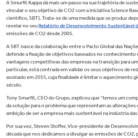
lectrónica
A Smurfit Kappa dá mais um passo na sua trajetória de sus
Drogaria e Limpeza Do
vincular o seu objetivo de CO2 com a iniciativa Science B
científico, SBT). Trata-se de uma medida que se produz depo
revelar no seu
Relatório de Desenvolvimento Sustentável 
emissões de CO2 desde 2005.
A SBT nasce da colaboração entre o Pacto Global das Naçõe
defende a fixação de objetivos baseados no conhecimento c
vantagens competitivas das empresas na transição para um
particular, está centrada em validar os seus objetivos de r
assinado em 2015, cuja finalidade é limitar o aquecimento 
século.
Tony Smurfit, CEO do Grupo, explicou que “temos um compro
da solução para o problema que representam as alterações 
ambição de ser a empresa mais sustentável na indústria das 
Por sua vez, Steven Stoffer, Vice-presidente de Desenvolv
década que nos dedicamos a divulgar as emissões de CO2, 