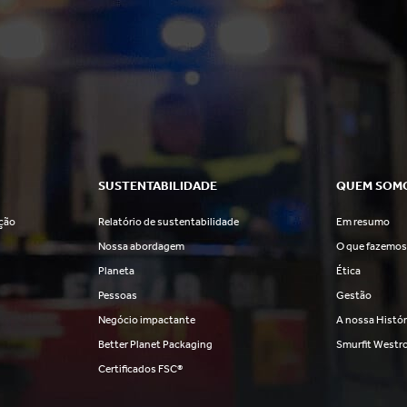
SUSTENTABILIDADE
QUEM SOM
ção
Relatório de sustentabilidade
Em resumo
Nossa abordagem
O que fazemo
Planeta
Ética
Pessoas
Gestão
Negócio impactante
A nossa Histór
Better Planet Packaging
Smurfit Westr
Certificados FSC®