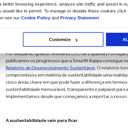
 better browsing experience, analyse site traffic and assist in o
da Covid-19. Este inquérito revela, agora mais do que nunc
ou would like to permit. To manage or disable these cookies clic
possam abraçar práticas sustentáveis sem a pressão dos cus
ion see our
Cookie Policy
and
Privacy Statement
Da mesma forma, Bowles acrescenta que “isto exigirá um di
entidades governamentais, dos reguladores e dos consumi
Customize
A
coletiva que torne o argumento financeiro a favor da susten
Por sua parte, Ignacio Sevillano, CEO de Espanha | Portugal
publicamos os progressos que a Smurfit Kappa consegue nas
Relatório de Desenvolvimento Sustentável
. O relatório t
compromissos em matéria de sustentabilidade uma realidad
cinco áreas chave em que pode fazer a diferença em termos
sustentabilidade mensurável, transparente e palpável para
implementamos desde que começamos a reportar o nosso 
A sustentabilidade veio para ficar