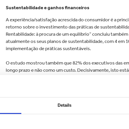
Sustentabilidade e ganhos financeiros
A experiência/satisfação acrescida do consumidor é a princ
retorno sobre o investimento das práticas de sustentabilid
Rentabilidade: à procura de um equilíbrio” concluiu tamb
atualmente os seus planos de sustentabilidade, com 4 em 10 
implementação de práticas sustentáveis.
O estudo mostrou também que 82% dos executivos das emp
longo prazo e não como um custo. Decisivamente, isto está 
quartos das empresas. No entanto, menos de metade das or
sustentabilidade com os resultados financeiros.
Ken Bowles, Diretor Financeiro da Smurfit Kappa, explica qu
Details
económica, as empresas estão a colocar todos os seus esf
como se irão reerguer à medida que as restrições de saúde
aprendemos com as anteriores crises económicas, os líder
que a sustentabilidade será um pilar fundamental das estrat