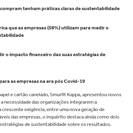
grande velocidade em todo o
méstica
Automóvel
mundo.
compram tenham práticas claras de sustentabilidade
trica que as empresas (58%) utilizam para medir o
ntabilidade
ir o impacto financeiro das suas estratégias de
 para as empresas na era pós Covid-19
papel e cartão canelado, Smurfit Kappa, apresentou novos
a necessidade das organizações integrarem a
 crescente exigência, entre uma nova geração de
áveis das empresas, o inquérito destaca ainda como dois
stratégias de sustentabilidade sobre os resultados.