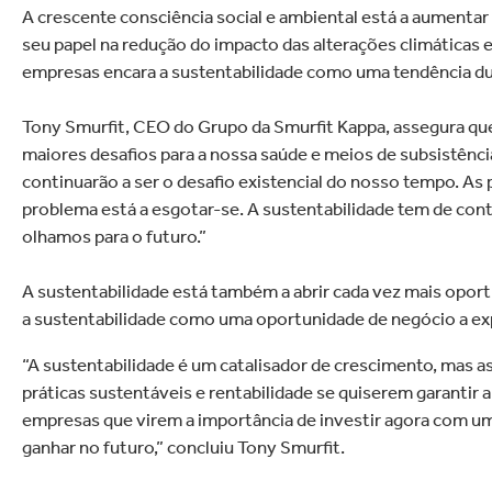
A crescente consciência social e ambiental está a aument
seu papel na redução do impacto das alterações climáticas 
empresas encara a sustentabilidade como uma tendência d
Tony Smurfit, CEO do Grupo da Smurfit Kappa, assegura q
maiores desafios para a nossa saúde e meios de subsistência
continuarão a ser o desafio existencial do nosso tempo. As
problema está a esgotar-se. A sustentabilidade tem de con
olhamos para o futuro.”
A sustentabilidade está também a abrir cada vez mais opo
a sustentabilidade como uma oportunidade de negócio a exp
“A sustentabilidade é um catalisador de crescimento, mas a
práticas sustentáveis e rentabilidade se quiserem garantir a
empresas que virem a importância de investir agora com um
ganhar no futuro,” concluiu Tony Smurfit.