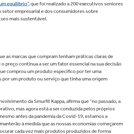
um equilíbrio”
, que foi realizado a 200 executivos seniores
do setor empresarial e dos consumidores sobre
turo mais sustentável.
ue as marcas que compram tenham práticas claras de
 preço continua a ser um fator essencial na sua decisão
que comprou um produto específico por ter uma
s por um produto ou serviço que tinha uma origem
nvolvimento da Smurfit Kappa, afirma que “no passado, a
ativo, mas agora está a ser conduzida pelos próprios
 mesmo antes da pandemia da Covid-19, estamos a
se manterão à medida que as nossas economias começarem
rocurar cada vez mais produtos produzidos de forma