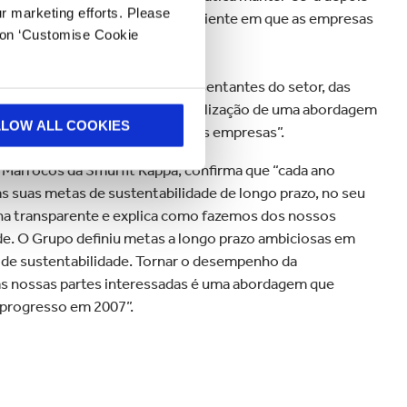
ur marketing efforts. Please
a, a necessidade de criar um ambiente em que as empresas
k on ‘Customise Cookie
tos adicionais”.
álogo multipartido entre representantes do setor, das
dores para garantir a consensualização de uma abordagem
LLOW ALL COOKIES
tabilidade mais acessível para as empresas”.
 | Marrocos da Smurfit Kappa, confirma que “cada ano
 suas metas de sustentabilidade de longo prazo, no seu
orna transparente e explica como fazemos dos nossos
e. O Grupo definiu metas a longo prazo ambiciosas em
 de sustentabilidade. Tornar o desempenho da
 as nossas partes interessadas é uma abordagem que
progresso em 2007”.