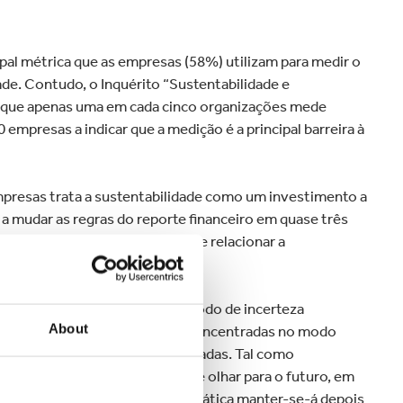
ipal métrica que as empresas (58%) utilizam para medir o
ade. Contudo, o Inquérito “Sustentabilidade e
ém que apenas uma em cada cinco organizações mede
empresas a indicar que a medição é a principal barreira à
resas trata a sustentabilidade como um investimento a
a mudar as regras do reporte financeiro em quase três
ganizações têm a capacidade de relacionar a
e, “estando nós a viver um período de incerteza
About
orços na recuperação e estão concentradas no modo
 pública começarem a ser levantadas. Tal como
es das empresas também têm de olhar para o futuro, em
égias empresariais – a crise climática manter-se-á depois