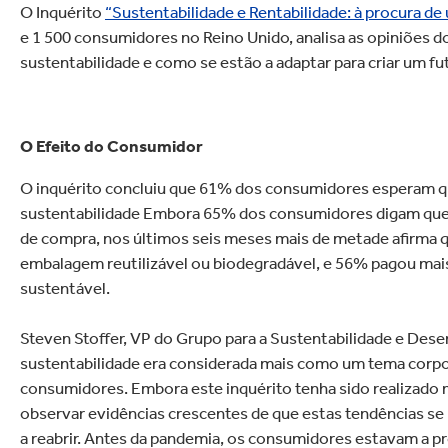
O Inquérito
“Sustentabilidade e Rentabilidade: à procura de 
e 1 500 consumidores no Reino Unido, analisa as opiniões 
sustentabilidade e como se estão a adaptar para criar um fu
O Efeito do Consumidor
O inquérito concluiu que 61% dos consumidores esperam q
sustentabilidade Embora 65% dos consumidores digam que o
de compra, nos últimos seis meses mais de metade afirma 
embalagem reutilizável ou biodegradável, e 56% pagou mai
sustentável.
Steven Stoffer, VP do Grupo para a Sustentabilidade e Dese
sustentabilidade era considerada mais como um tema corpor
consumidores. Embora este inquérito tenha sido realizado
observar evidências crescentes de que estas tendências 
a reabrir. Antes da pandemia, os consumidores estavam a p