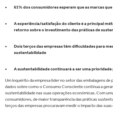
lectrónica
Drogaria e Limpeza Do
61% dos consumidores esperam que as marcas que 
A experiência/satisfação do cliente é a principal mé
retorno sobre o investimento das práticas de suste
Dois terços das empresas têm dificuldades para med
sustentabilidade
A sustentabilidade continuará a ser uma prioridade
Um inquérito da empresa líder no setor das embalagens de 
dados sobre como o Consumo Consciente continua a gerar 
sustentabilidade nas suas operações económicas. Com uma
consumidores, de maior transparência das práticas sustent
terços das empresas procuravam medir o impacto das suas e