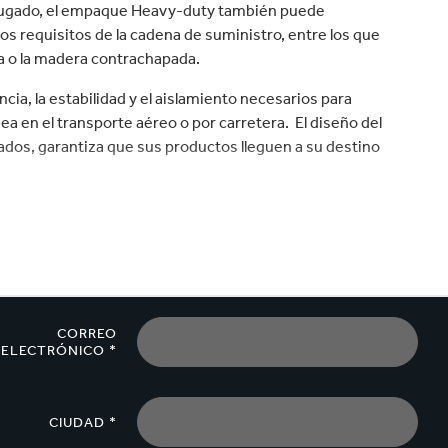
velocidad en todo el mundo.
plástico
Tabaco
orrugado, el empaque Heavy-duty también puede
los requisitos de la cadena de suministro, entre los que
ra o la madera contrachapada.
ia, la estabilidad y el aislamiento necesarios para
sea en el transporte aéreo o por carretera. El diseño del
ados, garantiza que sus productos lleguen a su destino
y ecológica al empaque convencional de madera o metal.
CORREO
ELECTRÓNICO *
CIUDAD *