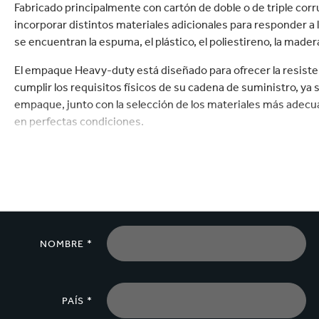
Commerce
Productos de caucho y 
Fabricado principalmente con cartón de doble o de triple c
incorporar distintos materiales adicionales para responder a 
se encuentran la espuma, el plástico, el poliestireno, la made
El empaque Heavy-duty está diseñado para ofrecer la resistenc
cumplir los requisitos físicos de su cadena de suministro, ya 
empaque, junto con la selección de los materiales más adecu
en perfectas condiciones.
El empaque Heavy-duty constituye una alternativa rentable 
NOMBRE *
PAÍS *