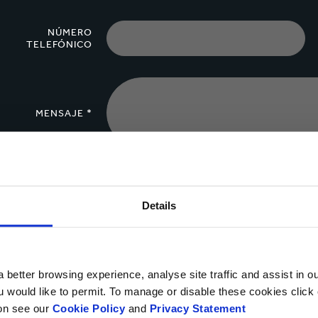
NÚMERO
TELEFÓNICO
MENSAJE *
Cargar archivo
Details
Sí, deseo recibir información actualizada de Smurfit Ka
 better browsing experience, analyse site traffic and assist in o
privacidad.
ou would like to permit. To manage or disable these cookies clic
ion see our
Cookie Policy
and
Privacy Statement
Puedes darte de baja en cualquier momento utilizando el vínculo que a