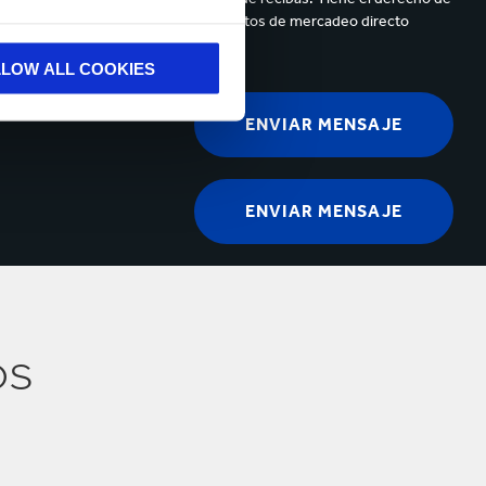
de sus datos personales para propósitos de mercadeo directo
LLOW ALL COOKIES
os