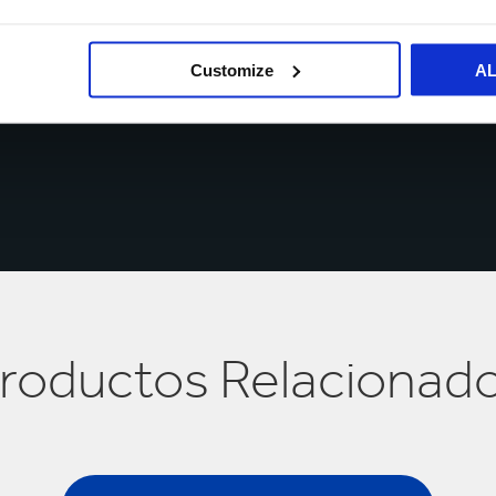
objetar, en cualquier momento, sobre el procesamiento y tratamiento 
contactándonos
.
Customize
A
roductos Relacionad