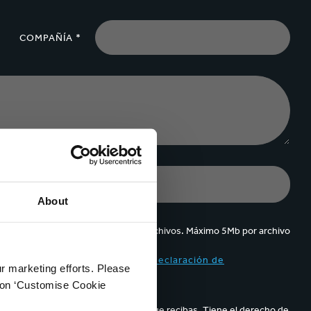
COMPAÑÍA *
About
Se pueden cargar hasta 5 de archivos. Máximo 5Mb por archivo
ppa y acepto el contenido de la
declaración de
ur marketing efforts. Please
k on ‘Customise Cookie
parece en los correos electrónicos que recibas. Tiene el derecho de