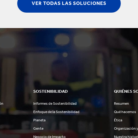
VER TODAS LAS SOLUCIONES
SOSTENIBILIDAD
QUIÉNES S
ón
Informes de Sostenibilidad
Resumen
Enfoque de la Sostenibilidad
Qué hacemos
Planeta
Ética
Gente
Organización y
Negocio de Impacto
Nuestra histor