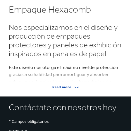
Empaque Hexacomb
Nos especializamos en el diseño y
producción de empaques
protectores y paneles de exhibición
inspirados en panales de papel.
Este diseño nos otorga el máximo nivel de protección
gracias a su habilidad para amortiguar y absorber
golpes permitiendo el transporte de productos de
Read more
manera segura, minimizando el número de productos
dañados y devoluciones. Adicionalmente, producimos
señalética y paneles de exhibición bajo el nombre
Contáctate con nosotros hoy
Falconboard™.
* Campos obligatorios
Su producto protegido contra daños en la cadena de
suministro