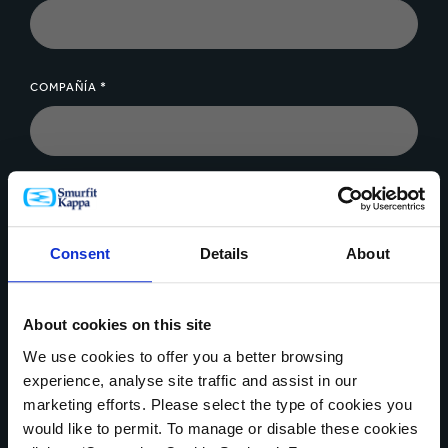
Soluciones personalizadas bajo pedido
Diseño verdaderamente innovador.
Soluciones de empaques de papel holísticas
COMPAÑÍA *
especialmente diseñadas para usted (defensas,
cajas, palés, superficies).
Alta y rápida flexibilidad en cambios de diseños al
diseñar en 3D y tiempos cortos de respuesta.
MENSAJE *
Costo de herramientas y e inicio bajo.
Una compañía experta
Consent
Details
About
Que reduce sus costos de envío gracias a su
sistema de doble apilamiento; daños en trasporte
About cookies on this site
reducidos, menos reenvíos.
Cargar archivo
We use cookies to offer you a better browsing
Que reduce sus costos de manejo y/o laborales.
experience, analyse site traffic and assist in our
Desempeño garantizado con certificado de
marketing efforts. Please select the type of cookies you
entrega (espaciadores para vidrio).
would like to permit. To manage or disable these cookies
Conocimiento integrado en corrugados, panales