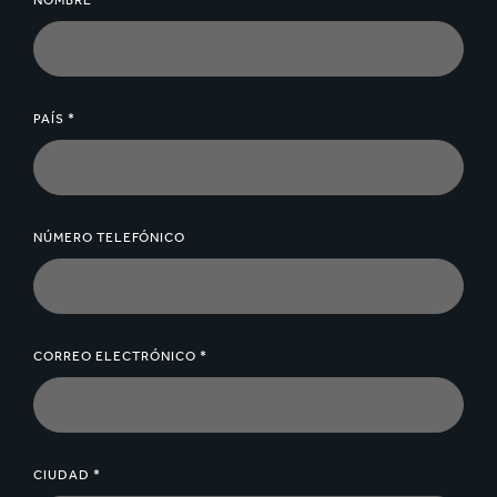
NOMBRE *
Otorga amortiguación (previene ruptura de
productos, rayones, abolladuras, etc.).
Espectacular absorción de golpes.
PAÍS *
Llena brechas y huecos = evita el llenado.
Reduce/elimina el movimiento de productos
durante el transporte (estabiliza la carga).
Otorga resistencia en apilamiento de hasta
800kPa, mejor relación compresión/peso/costo.
NÚMERO TELEFÓNICO
Da soporte rígido, estructura y estabilidad.
Protege a nuestro planeta al usar papeles livianos
100% reciclables
CORREO ELECTRÓNICO *
Beneficios en sostenibilidad medibles de huella
de CO2, movimiento en trasportes y costos.
Papeles certificados como FSC por defecto.
Recolección de desechos de papel comprobada
CIUDAD *
de hasta 85%.