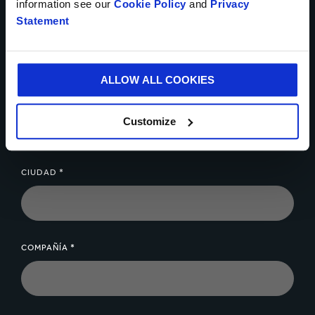
information see our
Cookie Policy
and
Privacy
Statement
NÚMERO TELEFÓNICO
ALLOW ALL COOKIES
CORREO ELECTRÓNICO *
Customize
CIUDAD *
COMPAÑÍA *