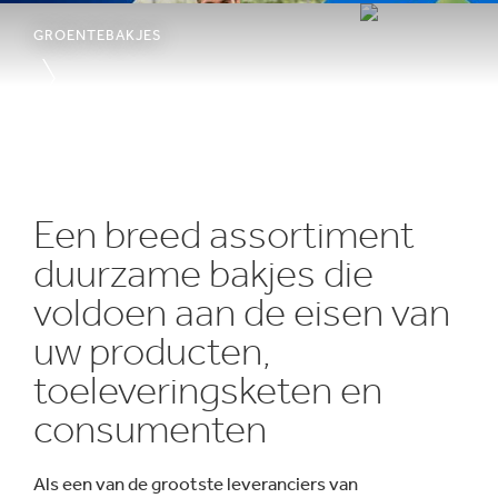
GROENTEBAKJES
1
/
3
:
Koploper
op
Een breed assortiment
het
duurzame bakjes die
gebied
van
voldoen aan de eisen van
duurzame
fruitbakjes
uw producten,
toeleveringsketen en
consumenten
Als een van de grootste leveranciers van