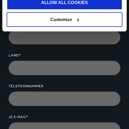
Neem vandaag nog contact op
ALLOW ALL COOKIES
* Verplichte velden
Customize
JE NAAM*
LAND*
TELEFOONNUMMER
JE E-MAIL*