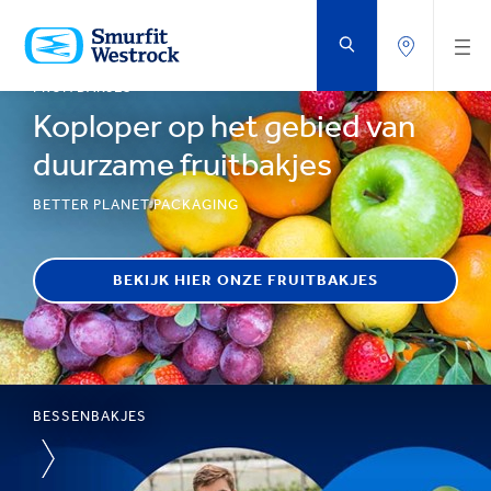
DOORGAAN
NAAR
DE
BELANGRIJKSTE
FRUITBAKJES
INHOUD
Koploper op het gebied van
duurzame fruitbakjes
BETTER PLANET PACKAGING
BEKIJK HIER ONZE FRUITBAKJES
BESSENBAKJES