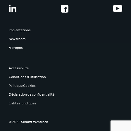
Carrières
Notre histoire
Jeunes diplômés
Smurfit Westrock
Développer les talents
Rencontrez nos collaborateurs
Implantations
La voix des collaborateurs
Newsroom
Sécurité
A propos
Inclusion & Diversité
Accessibilité
Conditions d’utilisation
Politique Cookies
Déclaration de confidentialité
Entités juridiques
© 2026 Smurfit Westrock