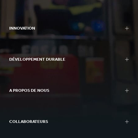
Emballage
Bag-in-Box
INNOVATION
PLV
Machines d'emballage
Notre approche de l'innovation
Carton
Domaines de R&D
Papier & Carton
DÉVELOPPEMENT DURABLE
Centres R&D
Recyclage
Experience centres
Notre approche du développement durable
Outils
Nos priorités
Success Stories
A PROPOS DE NOUS
Notre économie circulaire
Approvisionnement durable
Coup d'oeil
Performance
Ce que nous faisons
Better Planet Packaging
COLLABORATEURS
Ethique
FSC® Certificats
Gouvernance