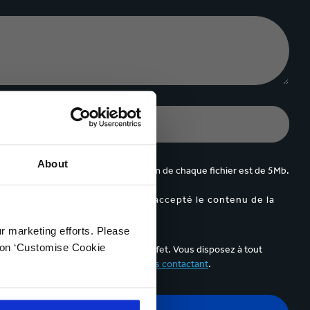
About
jusqu'à 5 fichiers. Le poids maximum de chaque fichier est de 5Mb.
appa et Je confirme avoir lu et accepté le contenu de la
ur marketing efforts. Please
k on ‘Customise Cookie
ail de communication prévu à cet effet. Vous disposez à tout
elles à des fins publicitaires en
nous contactant
.