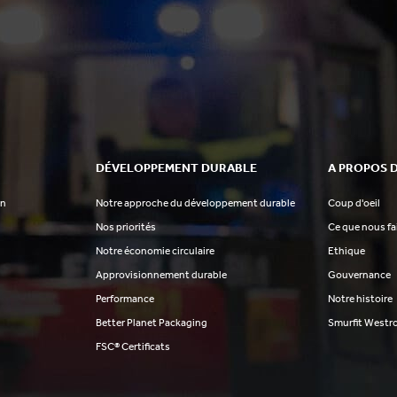
DÉVELOPPEMENT DURABLE
A PROPOS 
on
Notre approche du développement durable
Coup d'oeil
Nos priorités
Ce que nous f
Notre économie circulaire
Ethique
Approvisionnement durable
Gouvernance
Performance
Notre histoire
Better Planet Packaging
Smurfit Westr
FSC® Certificats