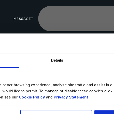
MESSAGE*
Télécharger un
fichier
Details
Vous pouvez télécharger 
Oui, je souhaite recevoir des informations de Smurfit K
déclaration de confidentialité.
 better browsing experience, analyse site traffic and assist in o
ou would like to permit. To manage or disable these cookies clic
Vous pouvez vous désabonner à tout moment en suivant le lien de l’e-m
ion see our
Cookie Policy
and
Privacy Statement
moment du droit de vous opposer à l’utilisation de vos données personn