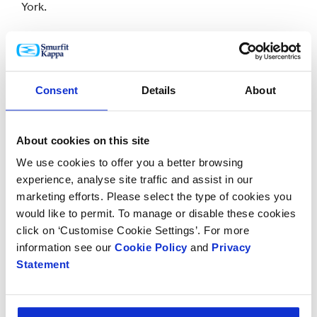
York.
Parmi les initiatives ayant donné lieu à des résultats
concrets en matière de biodiversité et de
communauté, on peut citer la collaboration avec le
Forestry Stewardship Council™ (FSC) visant à
Consent
Details
About
renforcer davantage les normes de chaîne de
contrôle, ainsi qu’une collaboration avec le Fonds
About cookies on this site
mondial pour la nature (WWF) dans le cadre de son
concours « Wild Wisdom Biodiversity » destiné à des
We use cookies to offer you a better browsing
milliers d’écoliers en Colombie.
experience, analyse site traffic and assist in our
marketing efforts. Please select the type of cookies you
Tony Smurfit, président-directeur général de Smurfit
would like to permit. To manage or disable these cookies
Westrock, a déclaré : « Nous recherchons la
click on ‘Customise Cookie Settings’. For more
rentabilité dans tout ce que nous faisons, et la
information see our
Cookie Policy
and
Privacy
durabilité ne fait pas exception. Sur tous les marchés
Statement
où nous opérons, les parties prenantes, telles que les
clients et les investisseurs, continuent de l'attendre,
et nous restons concentrés sur la réduction de notre