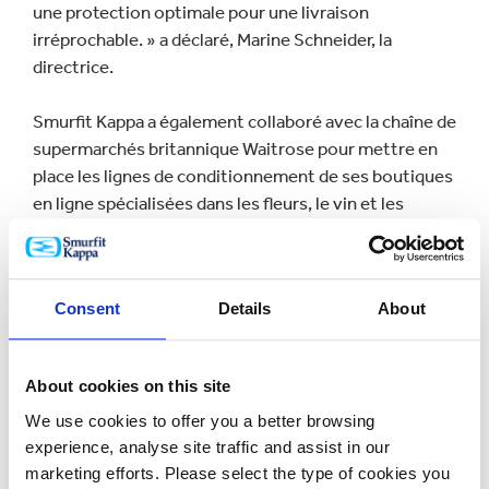
une protection optimale pour une livraison
irréprochable. » a déclaré, Marine Schneider, la
directrice.
Smurfit Kappa a également collaboré avec la chaîne de
supermarchés britannique Waitrose pour mettre en
place les lignes de conditionnement de ses boutiques
en ligne spécialisées dans les fleurs, le vin et les
produits pour animaux de compagnie. Le nouvel
emballage durable de Waitrose, qui a été lancé avant
les fortes périodes de vente de la Saint-Valentin et de
Consent
Details
About
la fête des mères, reflète bien l'identité haut de
gamme de la marque.
About cookies on this site
« Les fleurs sont de moins en moins liées à des
événements particuliers et deviennent de plus en
We use cookies to offer you a better browsing
experience, analyse site traffic and assist in our
plus un plaisir que l'on s'offre sans raison. Notre
marketing efforts. Please select the type of cookies you
nouvelle gamme de produits eFlower offre des