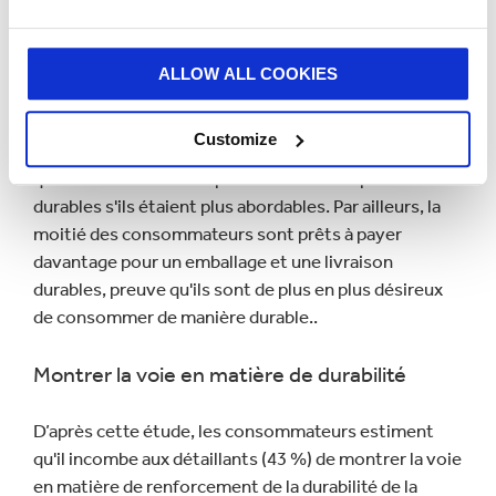
Cependant, il n’est pas toujours simple pour les
consommateurs de faire des choix exclusivement
durables. Les consommateurs ont des vies bien
ALLOW ALL COOKIES
remplies et ont souvent des priorités contradictoires.
Le prix peut rester un obstacle à l’achat d’articles de
Customize
mode. En effet, 76 % des consommateurs déclarent
qu'ils achèteraient des produits de mode plus
durables s'ils étaient plus abordables. Par ailleurs, la
moitié des consommateurs sont prêts à payer
davantage pour un emballage et une livraison
durables, preuve qu'ils sont de plus en plus désireux
de consommer de manière durable..
Montrer la voie en matière de durabilité
D’après cette étude, les consommateurs estiment
qu'il incombe aux détaillants (43 %) de montrer la voie
en matière de renforcement de la durabilité de la