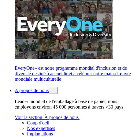
EveryOne» est notre programme mondial d'inclusion et de
diversité destiné à accueillir et à célébrer notre main-d'œuvre
mondiale multiculturelle
A propos de nous
Leader mondial de l'emballage à base de papier, nous
employons environ 45 000 personnes à travers >30 pays
Voir la section 'À propos de nous'
Coup d'oeil
Nos expertises
Implantations