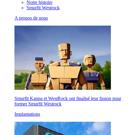
Notre histoire
Smurfit Westrock
A propos de nous
Smurfit Kappa et WestRock ont finalisé leur fusion pour
former Smurfit Westrock
Implantations