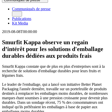
Communiqués de presse
Publications
Communiqués de presse
Kit Media
2026
2025
Publications
2024
Kit Media
2023
2022
2019-08-08T00:00:00
2021
2020
Smurfit Kappa observe un regain
2019
d’intérêt pour les solutions d'emballage
2018
2017
durables dédiées aux produits frais
Smurfit Kappa constate que de plus en plus d'entreprises sont à la
recherche de solutions d'emballage durables pour leurs fruits et
légumes frais.
Le leader de l'emballage, qui a lancé son initiative Better Planet
Packaging l'année dernière, travaille sur un portefeuille de produits
destinés à remplacer les emballages moins durables, de nombreuses
marques étant soumises à une pression croissante pour devenir plus
durables. Dans un sondage récent, 75 % des consommateurs ont
indiqué qu'ils préféraient les emballages à base de papier aux
emballages moins durables .