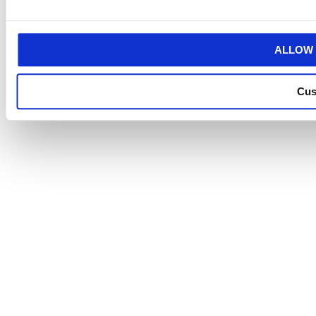
ALLOW 
Cus