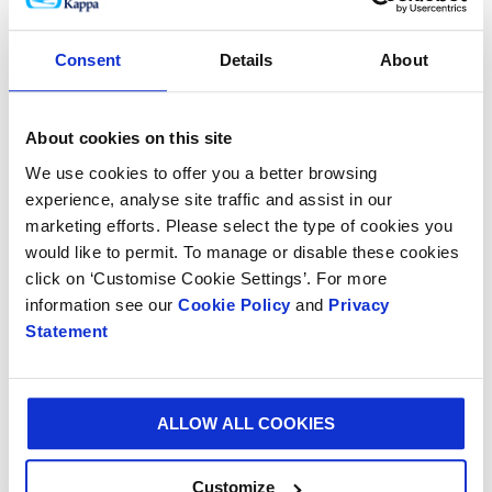
« La demande d’emballage à base de papier comme
alternative durable au plastique n’a cessé
d’augmenter. On en trouve aujourd’hui partout dans le
Consent
Details
About
e-commerce et le commerce de détail.
« Grâce à notre initiative Better Planet Packaging,
About cookies on this site
nous cherchons à étendre notre gamme de solutions
We use cookies to offer you a better browsing
innovantes et durables qui ont un impact positif sur
experience, analyse site traffic and assist in our
l'environnement. »
marketing efforts. Please select the type of cookies you
would like to permit. To manage or disable these cookies
La papeterie de Roermond est souvent présentée
click on ‘Customise Cookie Settings’. For more
comme un brillant exemple de durabilité. Un système
information see our
Cookie Policy
and
Privacy
intégré réutilisant la vapeur, qui optimise l’utilisation
Statement
de l’énergie dans la papeterie, est l’un des derniers
développements durables mis en place.
ALLOW ALL COOKIES
Customize