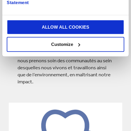
Statement
ALLOW ALL COOKIES
PRENDRE SOIN
Nous veillons à la sécurité de nos
Customize
collaborateurs sur le lieu de travail, nous les
soutenons dans leur vie, et naturellement,
nous prenons soin des communautés au sein
desquelles nous vivons et travaillons ainsi
que de l’environnement, en maîtrisant notre
impact.