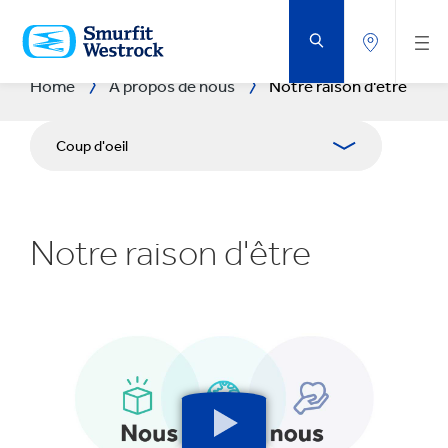
PASSER
AU
CONTENU
PRINCIPAL
Home
A propos de nous
Notre raison d'être
Coup d'oeil
Ce que nous faisons
Notre raison d'être
Notre raison d'être
Vision et Stratégie
Ethique
Notre histoire
Bouton
de