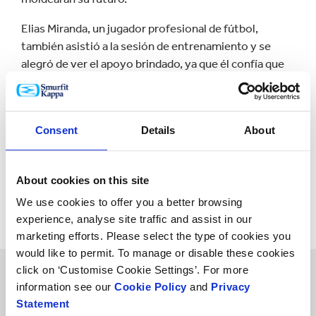
Elias Miranda, un jugador profesional de fútbol,
también asistió a la sesión de entrenamiento y se
alegró de ver el apoyo brindado, ya que él confía que
el fútbol tiene el poder de transformar la vida de
estos jóvenes.
Los jóvenes participantes expresaron sus
Consent
Details
About
pensamientos, y destacaron el impacto positivo que
esto ha aportado a su bienestar mental y físico, y
About cookies on this site
cómo les ayuda a enfocarse en sus aspiraciones y
evitar problemas.
We use cookies to offer you a better browsing
experience, analyse site traffic and assist in our
marketing efforts. Please select the type of cookies you
would like to permit. To manage or disable these cookies
click on ‘Customise Cookie Settings’. For more
Escucha a los
information see our
Cookie Policy
and
Privacy
Statement