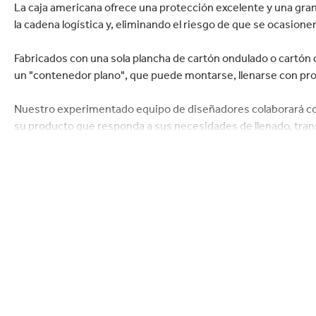
Sostenible.
lectrónica
Droguería y Limpieza d
La caja americana ofrece una protección excelente y una gran 
la cadena logística y, eliminando el riesgo de que se ocasion
Fabricados con una sola plancha de cartón ondulado o cartón
un "contenedor plano", que puede montarse, llenarse con pr
Nuestro experimentado equipo de diseñadores colaborará con 
su producto que responda a sus necesidades de llenado, tran
troquelados y una amplia gama de técnicas de apertura tales 
americanas pueden suministrarse. con o sin impresión, acept
calidad de impresión, etc,...
Todas las cajas son 100% reciclables y adecuadas tanto para 