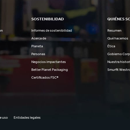
SOSTENIBILIDAD
QUIÉNES S
ón
Informes de sostenibilidad
Resumen
Acerca de
Qué hacemos
Planeta
Ética
Personas
Gobierno Corp
Negocios impactantes
Nuestra histor
Better Planet Packaging
Smurfit Westr
Certificados FSC®
e uso
Entidades legales