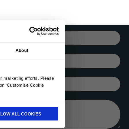
EMAIL DE
EMPRESA *
About
CIUDAD*
ur marketing efforts. Please
EMPRESA
k on ‘Customise Cookie
LLOW ALL COOKIES