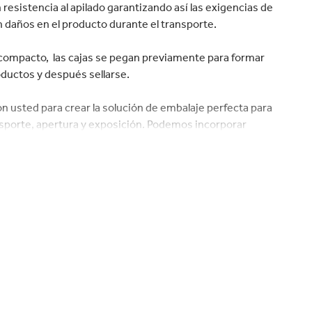
velocidad en todo el mundo.
el hogar
Panadería y pastelería
resistencia al apilado garantizando así las exigencias de
en daños en el producto durante el transporte.
 compacto, las cajas se pegan previamente para formar
oductos y después sellarse.
usted para crear la solución de embalaje perfecta para
sporte, apertura y exposición. Podemos incorporar
como la cinta de rasgado o perforados. Las cajas
ando impresiones en flexografía, pre-impresión, alta
líneas de embalaje de llenado manual y como automático.