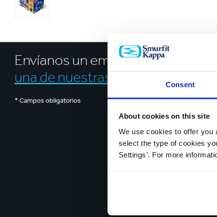
Envíanos un email o
contacta con
una de nuestras plantas
Consent
* Campos obligatorios
About cookies on this site
We use cookies to offer you a
select the type of cookies y
Settings’. For more informat