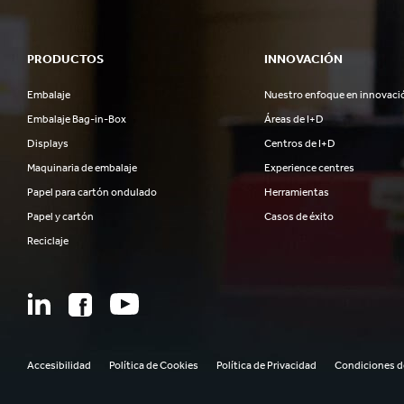
PRODUCTOS
INNOVACIÓN
Embalaje
Nuestro enfoque en innovaci
Embalaje Bag-in-Box
Áreas de I+D
Displays
Centros de I+D
Maquinaria de embalaje
Experience centres
Papel para cartón ondulado
Herramientas
Papel y cartón
Casos de éxito
Reciclaje
Accesibilidad
Política de Cookies
Política de Privacidad
Condiciones d