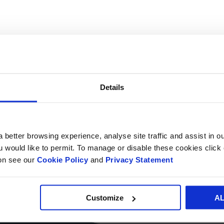
TU NOMBRE*
Details
PAÍS*
 better browsing experience, analyse site traffic and assist in o
NÚMERO DE
ou would like to permit. To manage or disable these cookies clic
TELÉFONO
ion see our
Cookie Policy
and
Privacy Statement
Customize
A
MENSAJE*