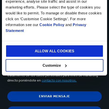
experience, analyse site traffic and assist in our
Subir archivo
marketing efforts. Please select the type of cookies you
would like to permit. To manage or disable these cookies
click on ‘Customise Cookie Settings’. For more
information see our
Cookie Policy
and
Privacy
Statement
Se puede subir hasta 5 archivos. Máiximo 5 Mb por archivo
Sí, deseo recibir información actualizada de Smurfit
Kappa y acepto su
política de privacidad
.
ALLOW ALL COOKIES
Puedes darte de baja en cualquier momento utilizando el
enlace destinado para ello que figura en el correo electrónico
Customize
informativo. En cualquier momento, podrás oponerte al
tratamiento de tus datos personales para fines de marketing
directo poniéndote en
contacto con nosotros.