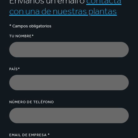
Envíanos un email o
contacta
2/s de color: 1,0 - 2,0 mm/
con una de nuestras plantas
* Campos obligatorios
TU NOMBRE*
PAÍS*
NÚMERO DE TELÉFONO
EMAIL DE EMPRESA *