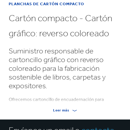
PLANCHAS DE CARTÓN COMPACTO
Cartón compacto - Cartón
gráfico: reverso coloreado
Suministro responsable de
cartoncillo gráfico con reverso
coloreado para la fabricación
sostenible de libros, carpetas y
expositores.
Ofrecemos cartoncillo de encuadernación para
aplicaciones de carpetas, libros y expositores
Leer más
De colores:
1/s de color: 1,0 - 3,0 mm