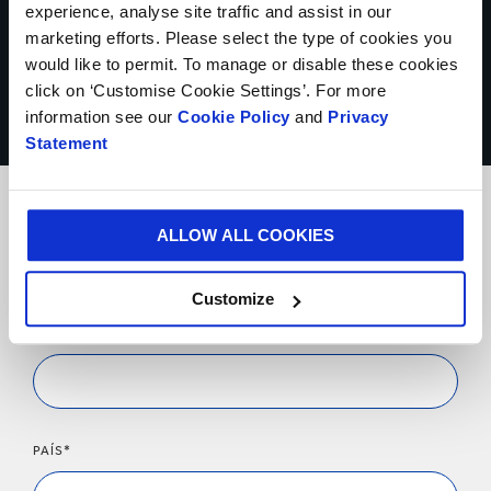
experience, analyse site traffic and assist in our
marketing efforts. Please select the type of cookies you
would like to permit. To manage or disable these cookies
click on ‘Customise Cookie Settings’. For more
Mejora la marca
information see our
Cookie Policy
and
Privacy
Statement
Envíanos un email o
contacta
con una de nuestras plantas
ALLOW ALL COOKIES
* Campos obligatorios
Customize
TU NOMBRE*
PAÍS*