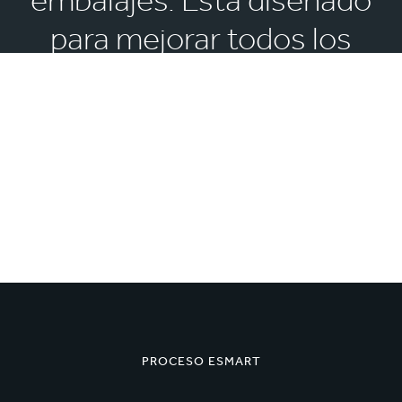
para mejorar todos los
aspectos de tu embalaje,
desde la línea de
embalaje y la cadena de
suministro hasta la
experiencia del cliente.
PROCESO ESMART