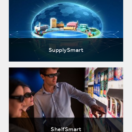
SupplySmart
ShelfSmart