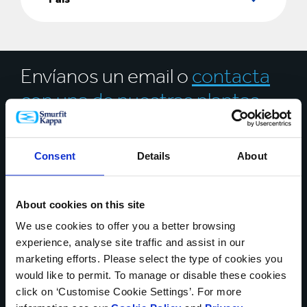
Envíanos un email o
contacta
con una de nuestras plantas
* Campos obligatorios
Consent
Details
About
TU NOMBRE*
About cookies on this site
We use cookies to offer you a better browsing
PAÍS*
experience, analyse site traffic and assist in our
marketing efforts. Please select the type of cookies you
would like to permit. To manage or disable these cookies
click on ‘Customise Cookie Settings’. For more
NÚMERO DE TELÉFONO