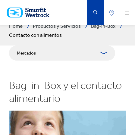
VOLVER
AL
CONTENIDO
PRINCIPAL
Home
Productos y Servicios
Bag-in-Box
Contacto con alimentos
Mercados
Sostenibilidad
Bag-in-Box y el contacto
Smartlife
alimentario
Contacto alimentario
Calidad
Experiencia