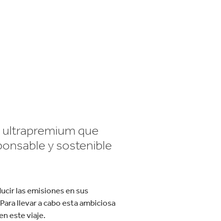
velocidad en todo el mundo.
el hogar
Panadería y pastelería
s ultrapremium que
ponsable y sostenible
ucir las emisiones en sus
Para llevar a cabo esta ambiciosa
n este viaje.