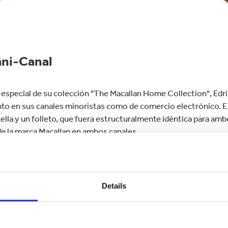
mni-Canal
n especial de su colección "The Macallan Home Collection", Edr
nto en sus canales minoristas como de comercio electrónico. El
lla y un folleto, que fuera estructuralmente idéntica para ambo
de la marca Macallan en ambos canales.
cómo nuestra diseñad
Details
o y consiguió unos res