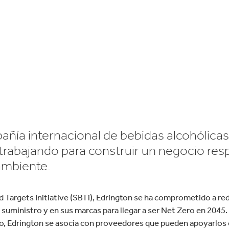
Sostenible.
lectrónica
Droguería y Limpieza d
añía internacional de bebidas alcohólica
trabajando para construir un negocio res
ambiente.
 Targets Initiative (SBTi), Edrington se ha comprometido a red
suministro y en sus marcas para llegar a ser Net Zero en 2045. 
o, Edrington se asocia con proveedores que pueden apoyarlos e