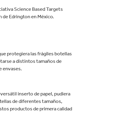
ciativa Science Based Targets
ón de Edrington en México.
e protegiera las frágiles botellas
aptarse a distintos tamaños de
de envases.
ersátil inserto de papel, pudiera
tellas de diferentes tamaños,
estos productos de primera calidad