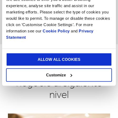
científicos de diferentes países.
experience, analyse site traffic and assist in our
marketing efforts. Please select the type of cookies you
Valor
would like to permit. To manage or disable these cookies
Evaluando y ofreciendo soluciones que
click on ‘Customise Cookie Settings’. For more
siempre aportan un impacto positivo.
information see our
Cookie Policy
and
Privacy
Statement
ALLOW ALL COOKIES
CONTACTA CON NUESTRO EQUIPO
ponemos llevar tu
Customize
negocio al siguiente
nivel