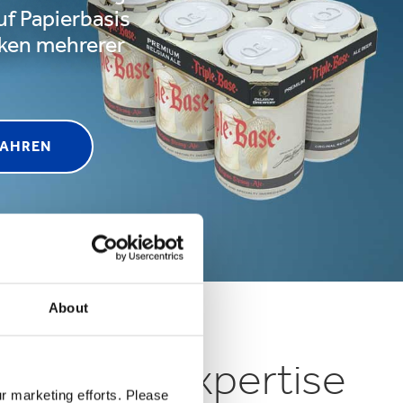
uf Papierbasis
ken mehrerer
FAHREN
About
, unserer Expertise
ur marketing efforts. Please