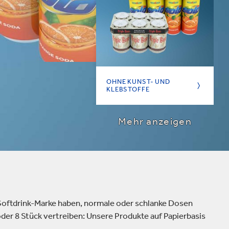
Verpackungen & Papierprodukte
OHNE KUNST- UND
KLEBSTOFFE
Mehr anzeigen
Unsere Verpackungen
für Dosen sind zu 100
% erneuerbar,
recyclingfähig,
biologisch abbaubar
 Softdrink-Marke haben, normale oder schlanke Dosen
oder 8 Stück vertreiben: Unsere Produkte auf Papierbasis