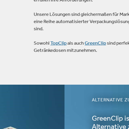
Unsere Lösungen sind gleichermaßen für Marke
eine Reihe automatisierter Verpackungslösunge
sind.
Sowohl
TopClip
als auch
GreenClip
sind perfe
Getränkedosen mitzunehmen.
ALTERNATIVE Z
GreenClip is
Alternative 