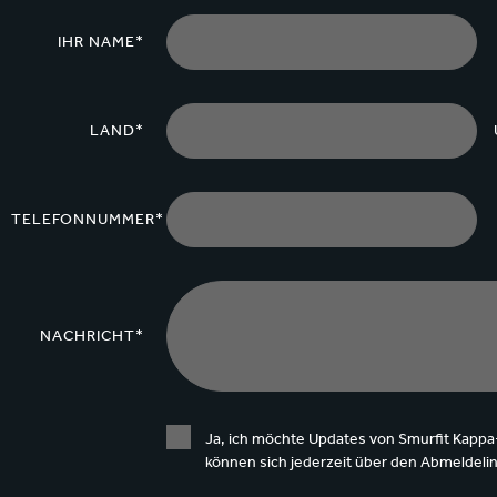
IHR NAME*
LAND*
TELEFONNUMMER*
NACHRICHT*
Ja, ich möchte Updates von Smurfit Kappa
können sich jederzeit über den Abmeldeli