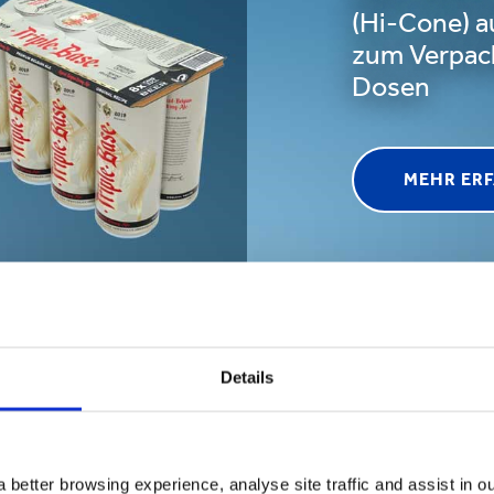
(Hi-Cone) a
zum Verpac
Dosen
MEHR ER
Details
WARUM SMURFIT KAPPA?
zu unserer Erfahrung
 better browsing experience, analyse site traffic and assist in o