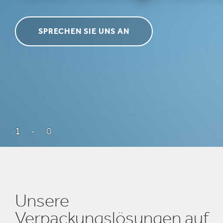
Inklusion & V
E
SPRECHEN SIE UNS AN
1
-
0
Unsere
Verpackungslösungen auf