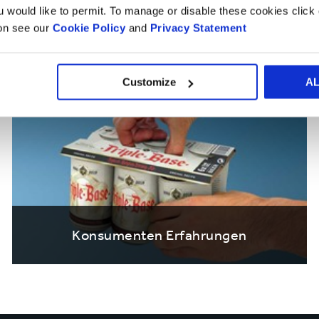
n Erkenntnissen als 
ou would like to permit. To manage or disable these cookies clic
ion see our
Cookie Policy
and
Privacy Statement
Customize
A
Konsumenten Erfahrungen